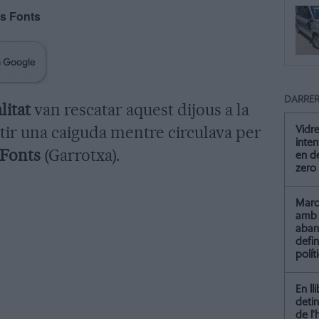
es Fonts
DARRER
litat
van rescatar aquest dijous a la
tir una caiguda mentre circulava per
Vidre
inten
 Fonts
(Garrotxa).
en de
zero
Marc 
amb 
aba
defin
polít
En ll
detin
de l