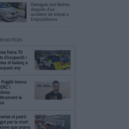
Detinguts tres lladres
després d’un
accident de trànsit a
Empuriabrava
ES NOTÍCIES
res frena 70
ts d’ocupació i
ixa el balanç a
 aquest any
Puigtió trenca
ERC i
ndona
itivament la
ica
ibertat el patró
gut per la mort
'home que anava