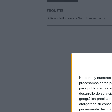
un
amic
ETIQUETES
ciclista
ferit
rescat
Sant Joan les Fonts
Nosotros y nuestro
procesamos datos per
para publicidad y co
desarrollo de servici
geográfica precisa e 
otorgarnos su conse
previamente descrito