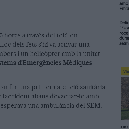
amb 
Empu
Deti
l’Est
55 hores a través del telèfon
roba
dura
lloc dels fets s’hi va activar una
setm
mbers i un helicòpter amb la unitat
stema d’Emergències Mèdiques
an fer una primera atenció sanitària
de l’accident abans d’evacuar-lo amb
n esperava una ambulància del SEM.