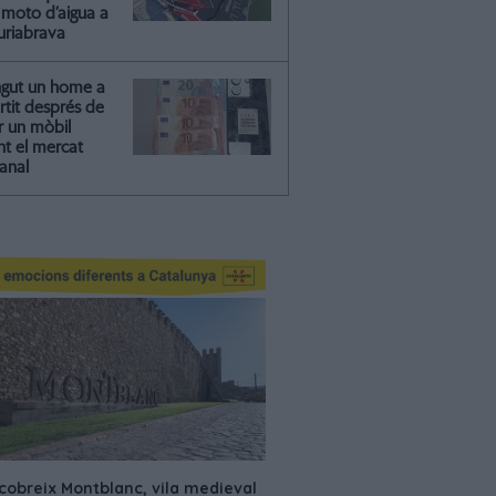
moto d’aigua a
riabrava
ngut un home a
artit després de
r un mòbil
nt el mercat
anal