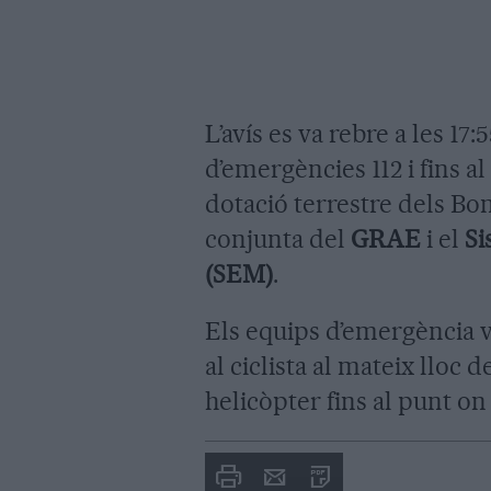
L’avís es va rebre a les 17:
d’emergències 112 i fins al 
dotació terrestre dels Bo
conjunta del
GRAE
i el
Si
(SEM)
.
Els equips d’emergència v
al ciclista al mateix lloc 
helicòpter fins al punt o
Imprimir
Envia
PDF
a