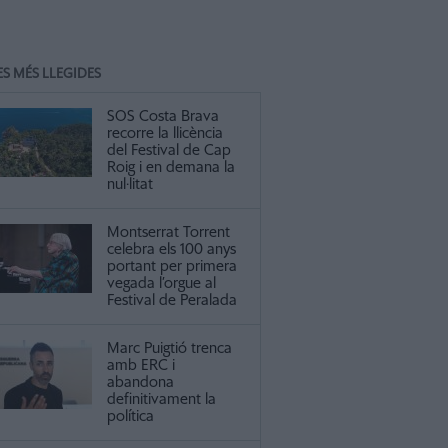
ES MÉS LLEGIDES
SOS Costa Brava
recorre la llicència
del Festival de Cap
Roig i en demana la
nul·litat
Montserrat Torrent
celebra els 100 anys
portant per primera
vegada l’orgue al
Festival de Peralada
Marc Puigtió trenca
amb ERC i
abandona
definitivament la
política