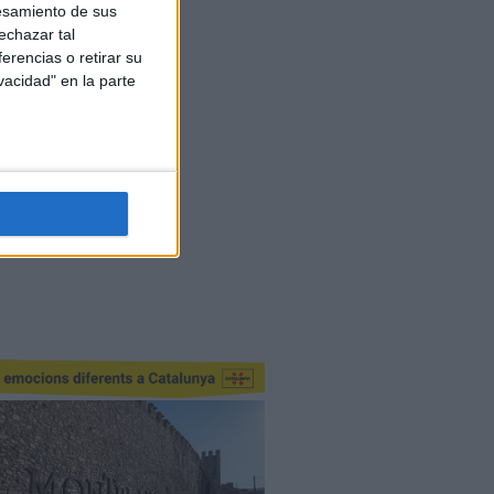
esamiento de sus
echazar tal
erencias o retirar su
vacidad" en la parte