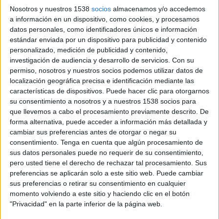
Nosotros y nuestros 1538
socios
almacenamos y/o accedemos
de ser ordenat i vinculat als recursos
a información en un dispositivo, como cookies, y procesamos
disponibles.
datos personales, como identificadores únicos e información
estándar enviada por un dispositivo para publicidad y contenido
Assolir aquesta xifra també implicarà canvis
personalizado, medición de publicidad y contenido,
investigación de audiencia y desarrollo de servicios.
Con su
administratius, com l’ampliació del plenari
permiso, nosotros y nuestros socios podemos utilizar datos de
municipal, que passarà de 21 a 25 regidors a
localización geográfica precisa e identificación mediante las
partir de les eleccions del 2027, així com noves
características de dispositivos. Puede hacer clic para otorgarnos
su consentimiento a nosotros y a nuestros 1538 socios para
competències per al consistori.
que llevemos a cabo el procesamiento previamente descrito. De
forma alternativa, puede acceder a información más detallada y
El govern local posa sobre la taula el debat
cambiar sus preferencias antes de otorgar o negar su
sobre la capacitat real de les ciutats mitjanes
consentimiento.
Tenga en cuenta que algún procesamiento de
per continuar creixent sense comprometre el
sus datos personales puede no requerir de su consentimiento,
pero usted tiene el derecho de rechazar tal procesamiento. Sus
benestar de la ciutadania, especialment en un
preferencias se aplicarán solo a este sitio web. Puede cambiar
context d’infrafinançament del món local.
sus preferencias o retirar su consentimiento en cualquier
momento volviendo a este sitio y haciendo clic en el botón
L’alcalde,
Jordi Masquef
, ha alertat que “el
"Privacidad" en la parte inferior de la página web.