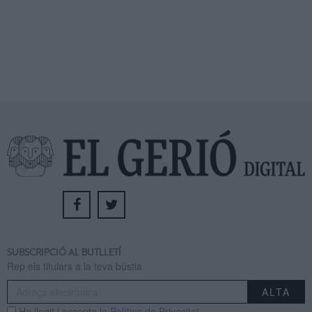
SUBSCRIPCIÓ AL BUTLLETÍ
Rep els titulars a la teva bústia
He llegit i accepto
la Política de Privacitat