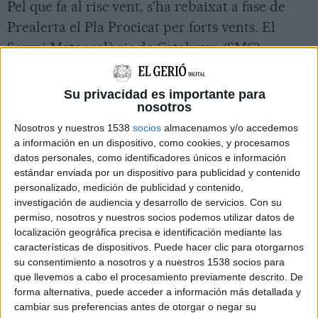
Pel que fa al risc vent, s'ha rebaixat a fase de
Prealerta el Pla Procicat per forts vents. El
Servei Meteorològic de Catalunya (SMC),
informa que durant la nit i matinada els forts
vents afectaran el centre de Catalunya des del
Su privacidad es importante para
nosotros
Prelitoral de Barcelona fins el Pirineu, amb
ratxes màximes que poden superar els 90 km/h,
Nosotros y nuestros 1538
socios
almacenamos y/o accedemos
a información en un dispositivo, como cookies, y procesamos
amb especial afectació en cotes altes.
datos personales, como identificadores únicos e información
estándar enviada por un dispositivo para publicidad y contenido
personalizado, medición de publicidad y contenido,
Pel que fa al risc de nevades s'han normalitzat
investigación de audiencia y desarrollo de servicios.
Con su
les afectacions produïdes sobre la xarxa viària i
permiso, nosotros y nuestros socios podemos utilizar datos de
la població, s'ha donat per finalitzada la fase
localización geográfica precisa e identificación mediante las
características de dispositivos. Puede hacer clic para otorgarnos
d'Alerta.
su consentimiento a nosotros y a nuestros 1538 socios para
que llevemos a cabo el procesamiento previamente descrito. De
forma alternativa, puede acceder a información más detallada y
59 trucades al 112 relacionades amb la pluja
cambiar sus preferencias antes de otorgar o negar su