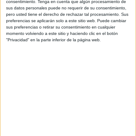
consentimiento.
Tenga en cuenta que algún procesamiento de
El Telèfon d'emergències 112 de Catalunya
sus datos personales puede no requerir de su consentimiento,
pero usted tiene el derecho de rechazar tal procesamiento. Sus
durant la passada nit i matinada ha atès 59
preferencias se aplicarán solo a este sitio web. Puede cambiar
trucades per acumulació de pluja, fetes des de la
sus preferencias o retirar su consentimiento en cualquier
meitat sud del territori. En el que portem
momento volviendo a este sitio y haciendo clic en el botón
"Privacidad" en la parte inferior de la página web.
d'episodi de temporal i fins les 12.00 d'aquest
diumenge ha rebut 824 trucades. Per
comarques, destaquen les 149 del Vallès
Occidental, 145 al Barcelonès i 76 al Baix
Llobregat. Els municipis que han concentrat
més trucades han estat Barcelona i Sabadell
amb 93 trucades respectivament, Tarragona 24
i la Canonja 20.
Cadenes entre Castellar de N'Hug i la Molina