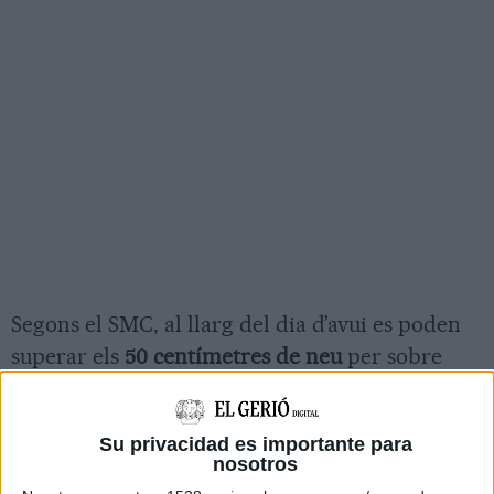
Segons el SMC, al llarg del dia d’avui es poden
superar els
50 centímetres de neu
per sobre
dels
1.500 metres
, mentre que la
cota de neu
se
situarà al voltant dels
800 metres
, amb
gruixos
Su privacidad es importante para
superiors als 10 cm
a partir d’aquesta altitud.
nosotros
L’episodi tindrà una
distribució extensa
i anirà