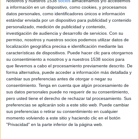
Nosotros y nuestros 1538
socios
almacenamos y/o accedemos
acompanyat de
torb
, fet que pot generar
a información en un dispositivo, como cookies, y procesamos
datos personales, como identificadores únicos e información
problemes de visibilitat
i
dificultats en la
estándar enviada por un dispositivo para publicidad y contenido
mobilitat
.
personalizado, medición de publicidad y contenido,
investigación de audiencia y desarrollo de servicios.
Con su
La
Val d’Aran
serà la comarca més afectada, tot i
permiso, nosotros y nuestros socios podemos utilizar datos de
que també s’esperen incidències destacades al
localización geográfica precisa e identificación mediante las
características de dispositivos. Puede hacer clic para otorgarnos
nord del Pallars Sobirà
, l’
Alta Ribagorça
i la
su consentimiento a nosotros y a nuestros 1538 socios para
Cerdanya
. Des del
Centre de Coordinació
que llevemos a cabo el procesamiento previamente descrito. De
Operativa de Catalunya (CECAT)
es fa un
forma alternativa, puede acceder a información más detallada y
cambiar sus preferencias antes de otorgar o negar su
seguiment constant de l’evolució del temporal i
consentimiento.
Tenga en cuenta que algún procesamiento de
de les incidències que se’n puguin derivar.
sus datos personales puede no requerir de su consentimiento,
pero usted tiene el derecho de rechazar tal procesamiento. Sus
Pel que fa a la xarxa viària, el
Servei Català de
preferencias se aplicarán solo a este sitio web. Puede cambiar
sus preferencias o retirar su consentimiento en cualquier
Trànsit (SCT)
informa que la neu afecta prop
momento volviendo a este sitio y haciendo clic en el botón
d’una
quarantena de carreteres
arreu del país.
"Privacidad" en la parte inferior de la página web.
A la
demarcació de Girona
, és
obligatori portar