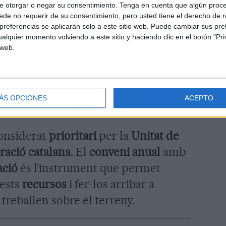
e otorgar o negar su consentimiento.
Tenga en cuenta que algún proc
eclaració institucional
del
Fons
de no requerir de su consentimiento, pero usted tiene el derecho de r
ediata de la guerra a Gaza
,
referencias se aplicarán solo a este sitio web. Puede cambiar sus pref
alquier momento volviendo a este sitio y haciendo clic en el botón "Pri
 del dret internacional humanitari
i
 web.
 i sense restriccions d’ajuda
Un mes després, el
Consell Municipal
ó
va aprovar i fer públic un
ÁS OPCIONES
ACEPTO
suport al poble palestí
.
considerat
prioritari
per la
Unitat de
ració catalana
. El
conveni anual
amb
ació
és l’instrument que permet
uests
recursos
i fer-los arribar a
treballen sobre el terreny.