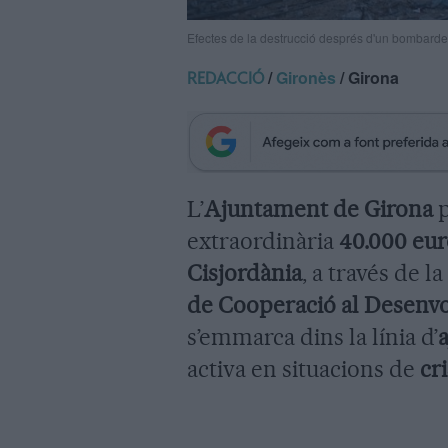
Efectes de la destrucció després d'un bomba
/
Gironès
/ Girona
REDACCIÓ
L’
Ajuntament de Girona
p
extraordinària
40.000 eur
Cisjordània
, a través de la
de Cooperació al Desen
s’emmarca dins la línia d’
activa en situacions de
cr