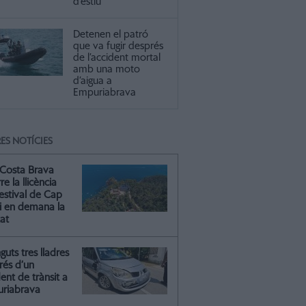
d’estiu
Detenen el patró
que va fugir després
de l’accident mortal
amb una moto
d’aigua a
Empuriabrava
ES NOTÍCIES
Costa Brava
re la llicència
estival de Cap
 i en demana la
tat
guts tres lladres
rés d’un
ent de trànsit a
riabrava