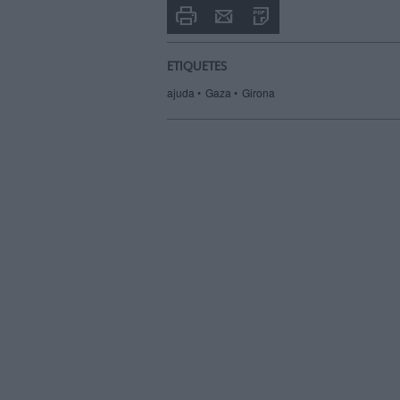
Imprimir
Envia
PDF
a
un
amic
ETIQUETES
ajuda
Gaza
Girona