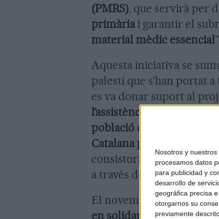
(PMRS)
, que servirà per 
primària
i garantir el su
material mèdic essencial
”
Aquesta iniciativa se sum
palestí que s’han portat 
es va donar suport al proj
l’assistència humanitària d
població de la Franja de 
Catalana per la Pau
i la
Pa
Nosotros y nuestro
consistori també ha expre
procesamos datos per
a través de diferents
acord
para publicidad y co
desarrollo de servici
geográfica precisa e 
El novembre de 2023, el
P
otorgarnos su conse
en solidaritat amb Palest
previamente descrito