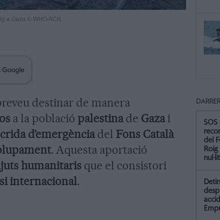
rdeig a Gaza © WHO/ACN
reveu destinar de manera
DARRER
os
a la població
palestina
de
Gaza
i
SOS 
crida d’emergència
del
Fons Català
recor
del F
volupament
. Aquesta aportació
Roig
nul·li
ajuts humanitaris
que el consistori
isi internacional
.
Detin
desp
accid
Empu