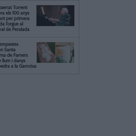
serrat Torrent
ra els 100 anys
ant per primera
a l’orgue al
val de Peralada
tempestes
en Santa
ma de Farners
 llum i danys
pedra a la Garrotxa