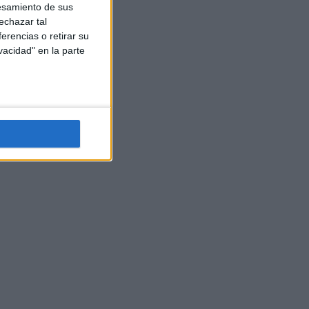
esamiento de sus
echazar tal
erencias o retirar su
vacidad" en la parte