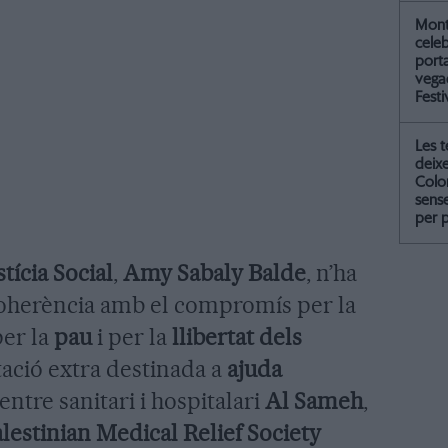
Mont
celeb
port
vegad
Festi
Les 
deix
Colo
sense
per 
stícia Social
,
Amy Sabaly Balde
, n’ha
 coherència amb el compromís per la
per la
pau
i per la
llibertat dels
tació extra destinada a
ajuda
entre sanitari i hospitalari
Al Sameh
,
lestinian Medical Relief Society