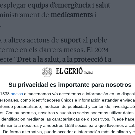
desplegar
equips d’emergència
i
salut
bministrament de
medicaments
i
.
a a altres accions de
suport
al poble
a terme en els darrers mesos. El 2024
ecte “
Dret a la salut, a la protecció i a
avant els atacs israelians a la
Gaza
”, impulsat per l’
Associació
Su privacidad es importante para nosotros
lestinian Medical Relief Society
. El
s 1538
socios
almacenamos y/o accedemos a información en un disposit
ssat el seu
suport a la causa palestina
sonales, como identificadores únicos e información estándar enviada 
s institucionals
.
ntenido personalizado, medición de publicidad y contenido, investigaci
os.
Con su permiso, nosotros y nuestros socios podemos utilizar datos 
identificación mediante las características de dispositivos. Puede hacer
le municipal
va aprovar una
moció
ntimiento a nosotros y a nuestros 1538 socios para que llevemos a ca
ina
. Posteriorment, el juny de 2025,
. De forma alternativa, puede acceder a información más detallada y 