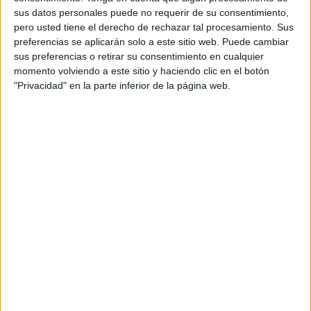
sus datos personales puede no requerir de su consentimiento,
representant a l’
Alt Empordà
,
Josep Maria
pero usted tiene el derecho de rechazar tal procesamiento. Sus
Bonet
, subratlla que entre els objectius del
preferencias se aplicarán solo a este sitio web. Puede cambiar
premi hi ha també
difondre la tasca
que va fer
sus preferencias o retirar su consentimiento en cualquier
momento volviendo a este sitio y haciendo clic en el botón
el cooperant i donar-lo a conèixer a les
noves
"Privacidad" en la parte inferior de la página web.
generacions
. “És una bona manera de poder
recordar la seva manera de treballar, i també
visibilitzar tots aquells
Joaquims Vallmajó
que
hi ha a comarques gironines”, explica
Bonet
, en
referència a la tasca de persones i entitats que
treballen al territori.
Per la seva banda,
Josep Lluís Tejeda
, també del
grup impulsor, posa en relleu que, mentre era a
Rwanda
,
Vallmajó
es va ocupar de “documentar
i explicar allò que passava perquè fos conegut”
(en referència al
genocidi
). “Per això, el premi