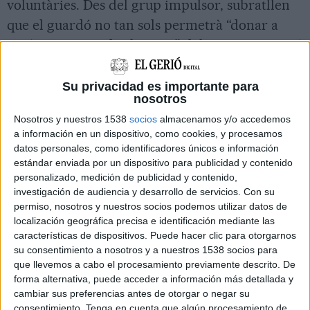
voluntàries. Des del grup impulsor, subratllen
que el guardó no tan sols permetrà “donar a
conèixer i recordar la tasca” del cooperant, sinó
també “visibilitzar aquells
Joaquim Vallmajó
que hi ha avui a comarques gironines”.
Su privacidad es importante para
nosotros
El
Premi Joaquim Vallmajó
, que impulsa la
Nosotros y nuestros 1538
socios
almacenamos y/o accedemos
Coordinadora d’ONG Solidàries
, vol reconèixer
a información en un dispositivo, como cookies, y procesamos
datos personales, como identificadores únicos e información
“el compromís i la tasca de persones, entitats i
estándar enviada por un dispositivo para publicidad y contenido
col·lectius que treballen per la
solidaritat
, la
personalizado, medición de publicidad y contenido,
cooperació
, la
pau
, la
veritat
i la
justícia social
”.
investigación de audiencia y desarrollo de servicios.
Con su
permiso, nosotros y nuestros socios podemos utilizar datos de
Es lliurarà per primer cop el
26 d’abril
-i a
localización geográfica precisa e identificación mediante las
partir d’aquí, anualment en aquesta data-
características de dispositivos. Puede hacer clic para otorgarnos
su consentimiento a nosotros y a nuestros 1538 socios para
coincidint amb el dia en què
Vallmajó
va morir
que llevemos a cabo el procesamiento previamente descrito. De
assassinat a Rwanda
.
forma alternativa, puede acceder a información más detallada y
cambiar sus preferencias antes de otorgar o negar su
Des del grup impulsor del guardó, el seu
consentimiento.
Tenga en cuenta que algún procesamiento de