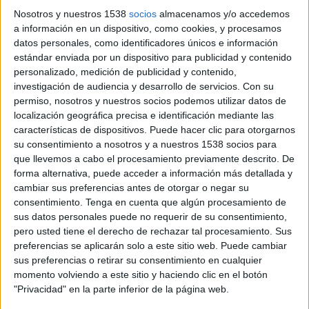
projecte d’urbanització i de reparcel·lació
, pas
Nosotros y nuestros 1538
socios
almacenamos y/o accedemos
imprescindible per poder cedir la parcel·la a la
a información en un dispositivo, como cookies, y procesamos
datos personales, como identificadores únicos e información
Generalitat
i facilitar així la construcció de
estándar enviada por un dispositivo para publicidad y contenido
l’
equipament docent
.
personalizado, medición de publicidad y contenido,
investigación de audiencia y desarrollo de servicios.
Con su
“Ordenar l’
entrada sud de la ciutat
després de
permiso, nosotros y nuestros socios podemos utilizar datos de
tants anys és una de les principals prioritats del
localización geográfica precisa e identificación mediante las
características de dispositivos. Puede hacer clic para otorgarnos
nostre govern. Possibilitar l’enderroc i avançar
su consentimiento a nosotros y a nuestros 1538 socios para
en els tràmits que permetin fer realitat el futur
que llevemos a cabo el procesamiento previamente descrito. De
forma alternativa, puede acceder a información más detallada y
institut Ermessenda
en aquest sentit és un dels
cambiar sus preferencias antes de otorgar o negar su
primers passos per endreçar el sector i acostar-
consentimiento.
Tenga en cuenta que algún procesamiento de
nos cap al
carrer Barcelona
més pensat per a les
sus datos personales puede no requerir de su consentimiento,
pero usted tiene el derecho de rechazar tal procesamiento. Sus
persones que volem concretar poc a poc”, ha
preferencias se aplicarán solo a este sitio web. Puede cambiar
remarcat l’
alcalde
de la ciutat,
Lluc Salellas i
sus preferencias o retirar su consentimiento en cualquier
Vilar
.
momento volviendo a este sitio y haciendo clic en el botón
"Privacidad" en la parte inferior de la página web.