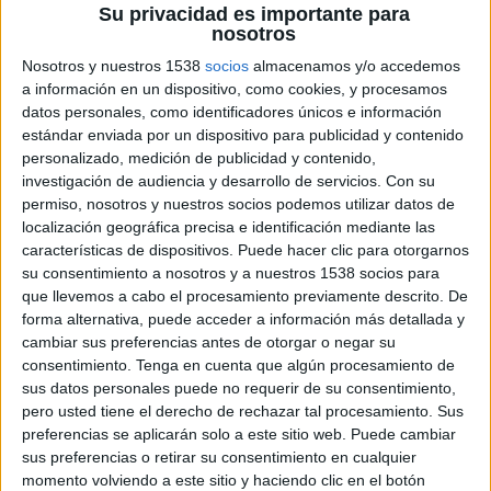
Su privacidad es importante para
El mapa recull 452 mitjans a tot Catalunya,
nosotros
repartits entre Barcelona (247), Tarragona (64),
Nosotros y nuestros 1538
socios
almacenamos y/o accedemos
Lleida (58) i
Girona
(83), i posa de manifest la
a información en un dispositivo, como cookies, y procesamos
datos personales, como identificadores únicos e información
diversitat i importància dels mitjans locals i
estándar enviada por un dispositivo para publicidad y contenido
comarcals en el panorama mediàtic català
.
personalizado, medición de publicidad y contenido,
investigación de audiencia y desarrollo de servicios.
Con su
Durant l’acte de presentació, que ha comptat
permiso, nosotros y nuestros socios podemos utilizar datos de
localización geográfica precisa e identificación mediante las
amb la participació de la vicepresidenta del
características de dispositivos. Puede hacer clic para otorgarnos
Govern,
Teresa Ribera
, i el secretari general per
su consentimiento a nosotros y a nuestros 1538 socios para
al Repte Demogràfic,
Francesc Boya
, s'ha
que llevemos a cabo el procesamiento previamente descrito. De
forma alternativa, puede acceder a información más detallada y
subratllat la necessitat de donar suport als
cambiar sus preferencias antes de otorgar o negar su
mitjans de comunicació locals, especialment en
consentimiento.
Tenga en cuenta que algún procesamiento de
sus datos personales puede no requerir de su consentimiento,
zones rurals, on juguen un paper essencial per
pero usted tiene el derecho de rechazar tal procesamiento. Sus
mantenir la cohesió social i la identitat
preferencias se aplicarán solo a este sitio web. Puede cambiar
territorial.
sus preferencias o retirar su consentimiento en cualquier
momento volviendo a este sitio y haciendo clic en el botón