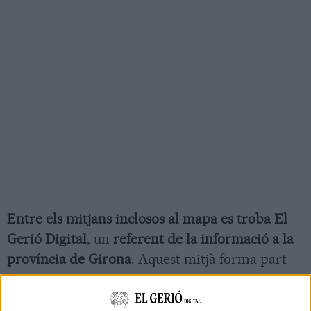
Entre els mitjans inclosos al mapa es troba El
Gerió Digital
, un
referent de la informació a la
província de Girona
. Aquest mitjà forma part
dels 83 mitjans gironins que contribueixen a
mantenir viva la comunicació local a Catalunya.