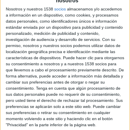
nosotros
seva propietat.
Nosotros y nuestros 1538
socios
almacenamos y/o accedemos
A més, els veïns asseguren que
hi té una
a información en un dispositivo, como cookies, y procesamos
datos personales, como identificadores únicos e información
guingueta sense cap permís amb la que fa
estándar enviada por un dispositivo para publicidad y contenido
negoci
. Tot plegat en un espai que
llinda amb
personalizado, medición de publicidad y contenido,
investigación de audiencia y desarrollo de servicios.
Con su
els Aiguamolls de l'Empordà
. El problema és
permiso, nosotros y nuestros socios podemos utilizar datos de
que es tracta d'un camí públic que dona accés a
localización geográfica precisa e identificación mediante las
una zona on una part és propietat d'aquest
características de dispositivos. Puede hacer clic para otorgarnos
su consentimiento a nosotros y a nuestros 1538 socios para
home.
que llevemos a cabo el procesamiento previamente descrito. De
forma alternativa, puede acceder a información más detallada y
"El que no pot ser és que ens barri el pas i que
cambiar sus preferencias antes de otorgar o negar su
la gent no ho sàpiga. Que tothom es pensi que
consentimiento.
Tenga en cuenta que algún procesamiento de
sus datos personales puede no requerir de su consentimiento,
el que fa és normal", es queixa la portaveu del
pero usted tiene el derecho de rechazar tal procesamiento. Sus
Grup de Defensa de la Gola del Fluvià,
Esther
preferencias se aplicarán solo a este sitio web. Puede cambiar
sus preferencias o retirar su consentimiento en cualquier
Condom
.
momento volviendo a este sitio y haciendo clic en el botón
Per això, des de l'entitat, amb el
suport de la
"Privacidad" en la parte inferior de la página web.