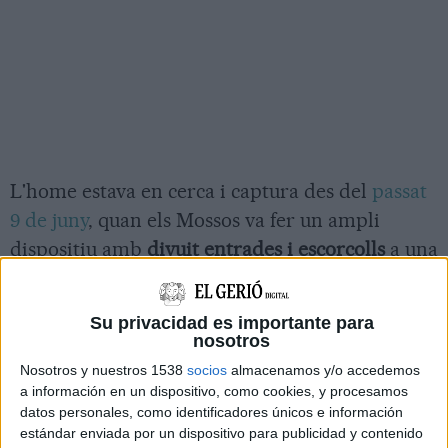
L'home estava en cerca i captura des del
passat
9 de juny
, quan els Mossos va fer un ampli
dispositiu amb
divuit entrades i escorcolls
a una
vintena de poblacions catalanes
que va acabar
amb la
detenció de 28 membres
del grup
Su privacidad es importante para
criminal vinculat als Boixos Nois.
nosotros
Nosotros y nuestros 1538
socios
almacenamos y/o accedemos
Posteriorment, el 12 de juliol, van fer-se cinc
a información en un dispositivo, como cookies, y procesamos
arrestos més. La policia atribueix a la banda
datos personales, como identificadores únicos e información
delictes d'homicidi, desordres públics, segrest,
estándar enviada por un dispositivo para publicidad y contenido