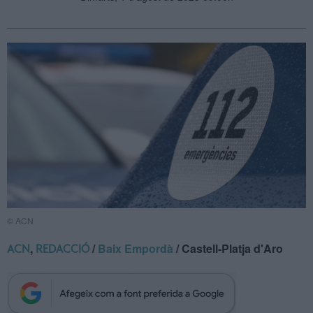
© ACN
,
/
Baix Empordà
/ Castell-Platja d'Aro
ACN
REDACCIÓ