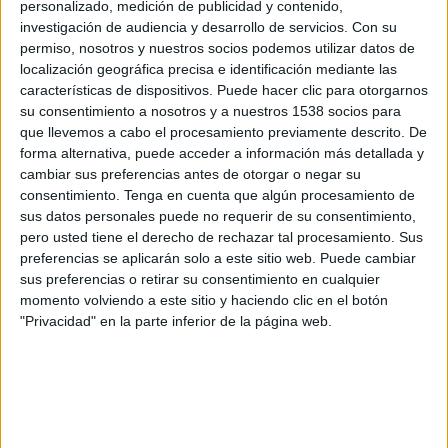
personalizado, medición de publicidad y contenido,
tinença d'armes, contra la salut pública,
investigación de audiencia y desarrollo de servicios.
Con su
extorsió o pertinença a organització criminal.
permiso, nosotros y nuestros socios podemos utilizar datos de
localización geográfica precisa e identificación mediante las
A principis del passat mes de juny, els Mossos ja
características de dispositivos. Puede hacer clic para otorgarnos
su consentimiento a nosotros y a nuestros 1538 socios para
van anar a buscar el cap dels Casuals al seu
que llevemos a cabo el procesamiento previamente descrito. De
domicili de l'Hospitalet de Llobregat
forma alternativa, puede acceder a información más detallada y
cambiar sus preferencias antes de otorgar o negar su
(Barcelonès), però no van localitzar-lo. Segons
consentimiento.
Tenga en cuenta que algún procesamiento de
han apuntat fonts policials, finalment se'l va
sus datos personales puede no requerir de su consentimiento,
poder detenir aquest dilluns a la població de la
pero usted tiene el derecho de rechazar tal procesamiento. Sus
preferencias se aplicarán solo a este sitio web. Puede cambiar
Costa Brava. L'arrest del cap de l'organització
sus preferencias o retirar su consentimiento en cualquier
suposa una passa endavant clau per a
momento volviendo a este sitio y haciendo clic en el botón
desarticular tot el grup.
"Privacidad" en la parte inferior de la página web.
La investigació policial va començar el
novembre passat, quan un grup de radicals del
Barça va assaltar un bar de Cornellà de