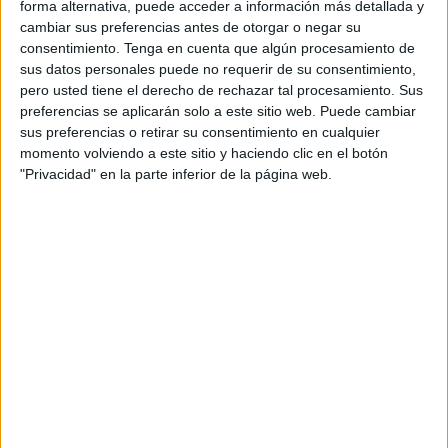
forma alternativa, puede acceder a información más detallada y
El PSC s’absté
cambiar sus preferencias antes de otorgar o negar su
consentimiento.
Tenga en cuenta que algún procesamiento de
L’abstenció del PSC ha fet que l’alcalde de
sus datos personales puede no requerir de su consentimiento,
Girona, Lluc Salellas, critiqués la manca de
pero usted tiene el derecho de rechazar tal procesamiento. Sus
preferencias se aplicarán solo a este sitio web. Puede cambiar
suport dels socialistes a la moció. “Esperava que
sus preferencias o retirar su consentimiento en cualquier
avui fóssim 25 regidors de 27 i no 17”, ha
momento volviendo a este sitio y haciendo clic en el botón
declarat l’alcalde. En aquest sentit, Salellas ha
"Privacidad" en la parte inferior de la página web.
lamentat que el PSC “reunciïn que la ciutat
tingui un clar complement republicà”.
Per la seva banda, el regidor del PP i el de Vox
han votat en contra de la proposta
antimonàrquica. El portaveu de Vox ha
assegurat que el text presentat era una
“ximpleria”. Per la seva banda, el portaveu
popular, Jaume Veray, ha qualificat la moció
com una “falàcia i un despropòsit”. El regidor