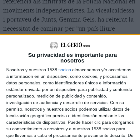
referència als infiltrats de la Policia Nacional en
moviments independentistes. La vicealcaldessa
i portaveu de Junts, Gemma Geis, ha reiterat la
necessitat de caminar per “un país lliure
democràticament” en un sistema “on parlar de
votar no comporti l’exili ni la presó”, en
Su privacidad es importante para
referència als presos independentistes que van
nosotros
liderar l’1-O.
Nosotros y nuestros 1538
socios
almacenamos y/o accedemos
Per la seva banda, els vuit regidors del PSC
a información en un dispositivo, como cookies, y procesamos
datos personales, como identificadores únicos e información
s’han abstingut. El regidor Maxi Fuentes ha
estándar enviada por un dispositivo para publicidad y contenido
assegurat que el consistori “no té competències”
personalizado, medición de publicidad y contenido,
investigación de audiencia y desarrollo de servicios.
Con su
per fer alguns dels punts que demana la moció i
permiso, nosotros y nuestros socios podemos utilizar datos de
ha assegurat que “el perill” de la democràcia és
localización geográfica precisa e identificación mediante las
“la presència de Vox” i l’increment de votants
características de dispositivos. Puede hacer clic para otorgarnos
su consentimiento a nosotros y a nuestros 1538 socios para
de l’extrema dreta.
que llevemos a cabo el procesamiento previamente descrito. De