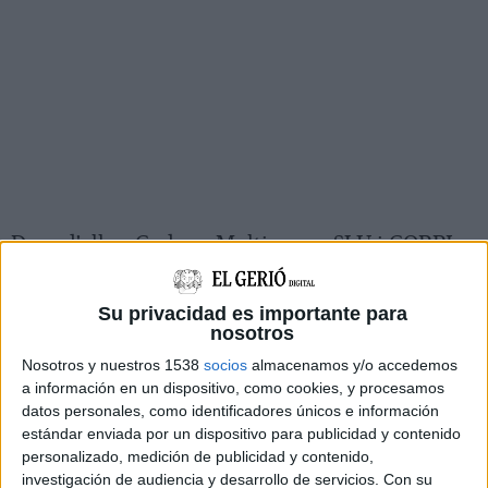
Dues d'elles, Codony Multiserves SLU i CORPI,
Gestió integral de l'aigua SL, han aconseguit la
puntuació màxima i seran les encarregades de
Su privacidad es importante para
nosotros
fer les obres, que hauran d'estar enllestides a
Nosotros y nuestros 1538
socios
almacenamos y/o accedemos
finals d'any.
a información en un dispositivo, como cookies, y procesamos
Riudaura és actualment el nucli de població
datos personales, como identificadores únicos e información
estándar enviada por un dispositivo para publicidad y contenido
més gran de la comarca que encara no disposa
personalizado, medición de publicidad y contenido,
d'un sistema de sanejament per depurar les
investigación de audiencia y desarrollo de servicios.
Con su