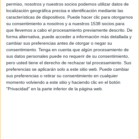
permiso, nosotros y nuestros socios podemos utilizar datos de
aigües residuals procedents del nucli urbà.
localización geográfica precisa e identificación mediante las
Aquesta actuació, que inclou la construcció del
características de dispositivos. Puede hacer clic para otorgarnos
col·lector en alta i la depuradora, està inclosa
su consentimiento a nosotros y a nuestros 1538 socios para
que llevemos a cabo el procesamiento previamente descrito. De
dins del Programa de mesures del Pla de gestió
forma alternativa, puede acceder a información más detallada y
del districte de conca fluvial de Catalunya. Està
cambiar sus preferencias antes de otorgar o negar su
previst que entri en funcionament a finals del
consentimiento.
Tenga en cuenta que algún procesamiento de
sus datos personales puede no requerir de su consentimiento,
2023 per donar servei a una població de 561
pero usted tiene el derecho de rechazar tal procesamiento. Sus
habitants amb una capacitat de disseny dels 112
preferencias se aplicarán solo a este sitio web. Puede cambiar
sus preferencias o retirar su consentimiento en cualquier
m3/dia.
momento volviendo a este sitio y haciendo clic en el botón
"Privacidad" en la parte inferior de la página web.
El sistema de sanejament està format per un
pretractament que permet separar aquella
matèria més grollera i laminar el cabal
d'entrada per tal de rebre posteriorment el
tractament biològic, que serà mitjançant un
sistema de biodisc (contactors biològics