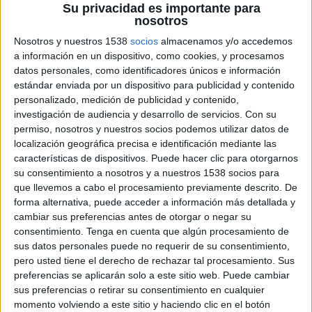
Su privacidad es importante para
El fons de solidaritat és un ajut que aporta la
nosotros
companyia d’aigua i el Consell Comarcal, i
Nosotros y nuestros 1538
socios
almacenamos y/o accedemos
comporta l’exempció del pagament dels
a información en un dispositivo, como cookies, y procesamos
datos personales, como identificadores únicos e información
conceptes de la factura que siguin de titularitat
estándar enviada por un dispositivo para publicidad y contenido
d’Agbar a aquelles persones que estiguin en
personalizado, medición de publicidad y contenido,
situació de precarietat i vulnerabilitat
investigación de audiencia y desarrollo de servicios.
Con su
permiso, nosotros y nuestros socios podemos utilizar datos de
econòmica, segons l’informe de risc d’exclusió
localización geográfica precisa e identificación mediante las
residencial comunicat pels serveis socials.
características de dispositivos. Puede hacer clic para otorgarnos
su consentimiento a nosotros y a nuestros 1538 socios para
que llevemos a cabo el procesamiento previamente descrito. De
La renovació del fons de solidaritat s’ha signat a
forma alternativa, puede acceder a información más detallada y
la seu del Consell Comarcal. Per part del
cambiar sus preferencias antes de otorgar o negar su
Consell, han assistit a la signatura el seu
consentimiento.
Tenga en cuenta que algún procesamiento de
sus datos personales puede no requerir de su consentimiento,
president, Joan Manel Loureiro Vall, la
pero usted tiene el derecho de rechazar tal procesamiento. Sus
vicepresidenta i consellera comarcal de Serveis
preferencias se aplicarán solo a este sitio web. Puede cambiar
Socials, Sílvia Romero Quesada, i la directora de
sus preferencias o retirar su consentimiento en cualquier
momento volviendo a este sitio y haciendo clic en el botón