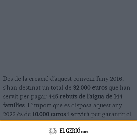
Des de la creació d’aquest conveni l’any 2016,
s’han destinat un total de
32.000 euros
que han
servit per pagar
445 rebuts de l’aigua de 144
famílies
. L’import que es disposa aquest any
2023 és de
10.000 euros
i servirà per garantir el
servei d’aigua a totes les persones en situació de
vulnerabilitat.