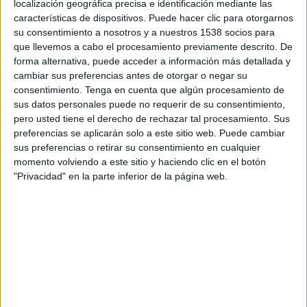
localización geográfica precisa e identificación mediante las
ambulàncies del Sistema d'Emergències
características de dispositivos. Puede hacer clic para otorgarnos
Mèdiques (SEM). Els metges han certificat que
su consentimiento a nosotros y a nuestros 1538 socios para
que llevemos a cabo el procesamiento previamente descrito. De
els ocupants havien patit una intoxicació per
forma alternativa, puede acceder a información más detallada y
monòxid de carboni que provenia d'una
cambiar sus preferencias antes de otorgar o negar su
barbacoa que encara estava encesa.
consentimiento.
Tenga en cuenta que algún procesamiento de
sus datos personales puede no requerir de su consentimiento,
pero usted tiene el derecho de rechazar tal procesamiento. Sus
Segons han explicat ells mateixos, després de
preferencias se aplicarán solo a este sitio web. Puede cambiar
cuinar amb l'aparell, l'han introduït a dins de
sus preferencias o retirar su consentimiento en cualquier
momento volviendo a este sitio y haciendo clic en el botón
casa perquè tenien fred i volien escalfar
"Privacidad" en la parte inferior de la página web.
l'habitatge amb el calor que desprenia el carbó
roent.
Imprimir
Envia
PDF
a
un
amic
ETIQUETES