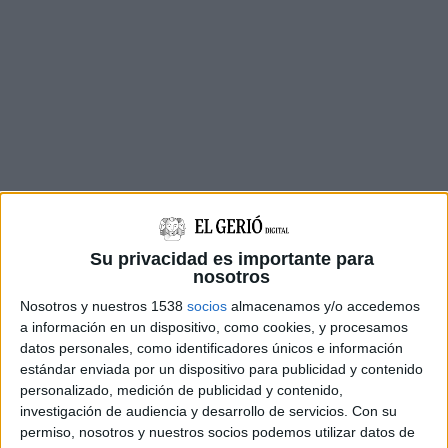
Els fets han tingut lloc quan faltaven pocs
minuts per les quatre de la matinada en una
Su privacidad es importante para
nosotros
casa situada al
carrer Cristòfol Colom
de la vila
Nosotros y nuestros 1538
socios
almacenamos y/o accedemos
marinera quan a través d'una trucada al 112 els
a información en un dispositivo, como cookies, y procesamos
membres de la família han alertat que es
datos personales, como identificadores únicos e información
trobaven amb marejos i un intens mal de cap.
estándar enviada por un dispositivo para publicidad y contenido
personalizado, medición de publicidad y contenido,
Fins allà s'hi han desplaçat unitats de la Policia
investigación de audiencia y desarrollo de servicios.
Con su
permiso, nosotros y nuestros socios podemos utilizar datos de
Local, els Bombers de la Generalitat i tres