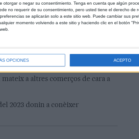
e otorgar o negar su consentimiento.
Tenga en cuenta que algún proc
de no requerir de su consentimiento, pero usted tiene el derecho de r
referencias se aplicarán solo a este sitio web. Puede cambiar sus pref
hi, rebran assessorament gratuït sobre
alquier momento volviendo a este sitio y haciendo clic en el botón "Pri
là en el seu àmbit. I els que reuneixin
 web.
eguiran un segell de qualitat
dels impulsors és molt positiva, tenint
 fet mai a la comarca. "No sabíem com
ÁS OPCIONES
ACEPTO
os", admet Mas, que afegeix que
l mateix a altres comerços de cara a
del 2023 donin a conèixer