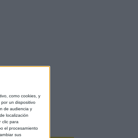
ivo, como cookies, y
por un dispositivo
ón de audiencia y
de localización
 clic para
bo el procesamiento
cambiar sus