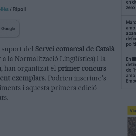
en de
llès
/ Ripoll
zero
Marc 
amb 
aba
defin
polít
l suport del
Servei comarcal de Català
a la Normalització Lingüística) i la
En ll
detin
a
, han organitzat el
primer concurs
de l
amb 
ment exemplars
. Podrien inscriure's
Empu
iments i aquesta primera edició
ts.