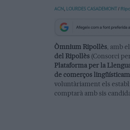
,
/
Ripo
ACN
LOURDES CASADEMONT
Òmnium Ripollès
, amb e
del Ripollès
(Consorci per 
Plataforma per la Llengu
de comerços lingüística
voluntàriament els establ
comptarà amb sis candida