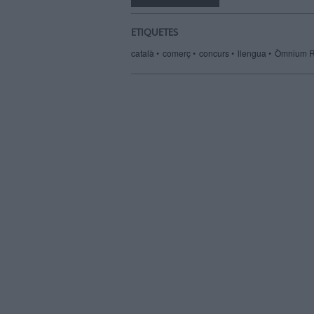
un
amic
ETIQUETES
català
comerç
concurs
llengua
Òmnium R