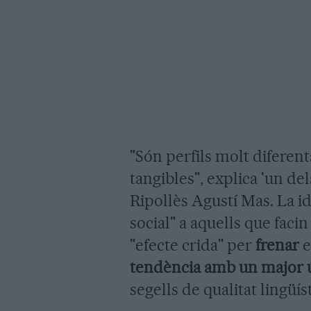
"Són perfils molt diferen
tangibles", explica 'un 
Ripollès Agustí Mas. La 
social" a aquells que faci
"efecte crida" per
frenar
e
tendència amb un major ú
segells de qualitat lingüís