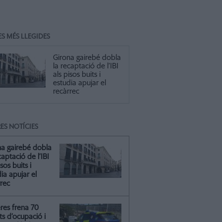
ES MÉS LLEGIDES
Girona gairebé dobla
la recaptació de l’IBI
als pisos buits i
estudia apujar el
recàrrec
ES NOTÍCIES
na gairebé dobla
captació de l’IBI
isos buits i
ia apujar el
rrec
res frena 70
ts d’ocupació i