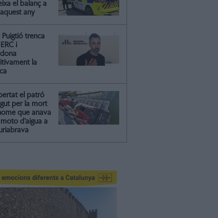
ixa el balanç a
 aquest any
Puigtió trenca
ERC i
ndona
itivament la
ica
ibertat el patró
gut per la mort
'home que anava
moto d’aigua a
riabrava