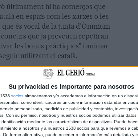
rò últimament hi ha comerços que
atalà en espais com les xarxes o les
, que és vocal de la junta d'Òmnium
 concurs que ja preveuen repetiran
tivar les bones pràctiques" i animar
guir utilitzant el català.
membres de les tres entitats han fet
omerços aspirants a guanyar el
Su privacidad es importante para nosotros
s que es valoren hi ha la retolació a
s 1538
socios
almacenamos y/o accedemos a información en un disposit
en l'atenció al client, els escrits als
sonales, como identificadores únicos e información estándar enviada 
ntenido personalizado, medición de publicidad y contenido, investigaci
bé el llenguatge utilitzat a la pàgina
os.
Con su permiso, nosotros y nuestros socios podemos utilizar datos 
s xarxes si és que en fan ús. La
identificación mediante las características de dispositivos. Puede hacer
ntimiento a nosotros y a nuestros 1538 socios para que llevemos a ca
ngua també serà un aspecte a tenir en
. De forma alternativa, puede acceder a información más detallada y 