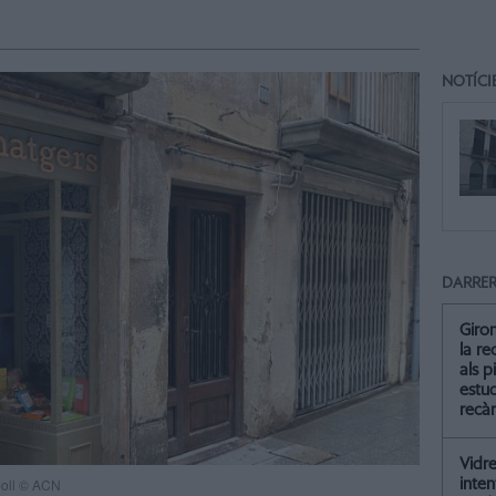
NOTÍCI
DARRER
Giro
la re
als p
estud
recà
Vidre
poll © ACN
inten