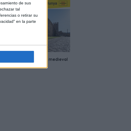
esamiento de sus
echazar tal
erencias o retirar su
vacidad" en la parte