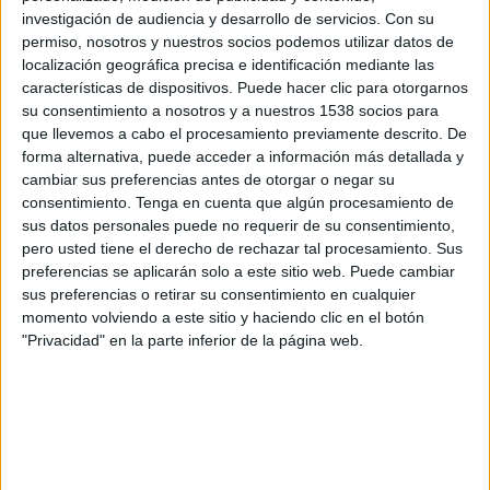
investigación de audiencia y desarrollo de servicios.
Con su
víctimes que van morir l'any 2009 a la xarxa
permiso, nosotros y nuestros socios podemos utilizar datos de
viària gironina, 18 van fer-ho en aquesta
localización geográfica precisa e identificación mediante las
polèmica carretera (29%), que acumula 25.000
características de dispositivos. Puede hacer clic para otorgarnos
su consentimiento a nosotros y a nuestros 1538 socios para
vehicles diaris.
que llevemos a cabo el procesamiento previamente descrito. De
forma alternativa, puede acceder a información más detallada y
cambiar sus preferencias antes de otorgar o negar su
consentimiento.
Tenga en cuenta que algún procesamiento de
sus datos personales puede no requerir de su consentimiento,
pero usted tiene el derecho de rechazar tal procesamiento. Sus
preferencias se aplicarán solo a este sitio web. Puede cambiar
sus preferencias o retirar su consentimiento en cualquier
momento volviendo a este sitio y haciendo clic en el botón
"Privacidad" en la parte inferior de la página web.