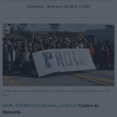
Divendres, 18 de juny de 2010 13:33h
Imatge de la tercera manifestació per demanar la represa d'obres a la N-II ©
AG
/
Gironès
,
La Selva
/ Caldes de
MARC ESTARRIOLA
Malavella