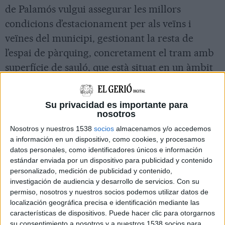
de Palamós vulgui assegurar les millors
condicions d’estacionament per als veïns i
veïnes del municipi, gestionant la resta de
l’espai de pàrquing, concretament el tram amb
superfície de sauló, que està situat en un àmbit
que pertany a Costes de l’Estat i que és cedit al
municipi.
Su privacidad es importante para
nosotros
En aquest àmbit del pàrquing es garantirà
Nosotros y nuestros 1538
socios
almacenamos y/o accedemos
l’estacionament per als palamosins i les
a información en un dispositivo, como cookies, y procesamos
palamosines, que tindran l’aparcament gratuït
datos personales, como identificadores únicos e información
tot l’any excepte els mesos de juliol i agost, quan
estándar enviada por un dispositivo para publicidad y contenido
personalizado, medición de publicidad y contenido,
s’haurà d’abonar 20 cèntims d’euro al dia
, com a
investigación de audiencia y desarrollo de servicios.
Con su
mesura per assegurar la rotació de vehicles,
permiso, nosotros y nuestros socios podemos utilizar datos de
evitant d’aquesta manera que els vehicles
localización geográfica precisa e identificación mediante las
características de dispositivos. Puede hacer clic para otorgarnos
puguin quedar estacionats de manera
su consentimiento a nosotros y a nuestros 1538 socios para