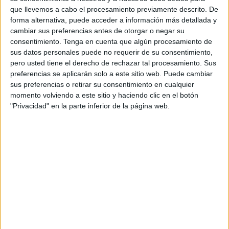
permanent durant el període de màxima
que llevemos a cabo el procesamiento previamente descrito. De
forma alternativa, puede acceder a información más detallada y
ocupació al municipi.
Per als residents també
cambiar sus preferencias antes de otorgar o negar su
s’aplicarà la gratuïtat per als primers 30 minuts
.
consentimiento.
Tenga en cuenta que algún procesamiento de
Les persones que acreditin treballar a Palamós,
sus datos personales puede no requerir de su consentimiento,
pero usted tiene el derecho de rechazar tal procesamiento. Sus
però que no siguin residents, pagaran 1 euro al
preferencias se aplicarán solo a este sitio web. Puede cambiar
dia
.
sus preferencias o retirar su consentimiento en cualquier
momento volviendo a este sitio y haciendo clic en el botón
Per a la resta d’usuaris de l’aparcament de sauló
"Privacidad" en la parte inferior de la página web.
de la platja Gran la tarifa per a poder
estacionar serà d’
1,5 euros
l’hora (
amb un
màxim de 4 hores
). Aquest és el mateix sistema
que s’aplica, amb zona vermella, a l’aparcament
de l’Arbreda, on es prioritza l’estacionament
dels veïns i que tan bon resultat està donant.
Aquest espai d’estacionament amb base de sauló
té uns 450 metres de llarg i una superfície d’uns