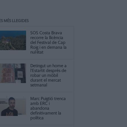
ES MÉS LLEGIDES
SOS Costa Brava
recorre la llicència
del Festival de Cap
Roig i en demana la
nul·litat
Detingut un home a
l’Estartit després de
robar un mòbil
durant el mercat
setmanal
Marc Puigtió trenca
amb ERC i
abandona
definitivament la
política