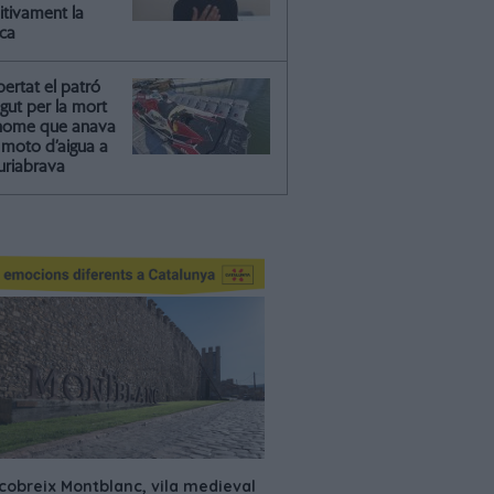
itivament la
ica
ibertat el patró
gut per la mort
'home que anava
moto d’aigua a
riabrava