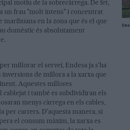
ipal motiu de la sobrecàrrega. De fet,
 un frau "molt intens" i concentrat
e marihuana en la zona que és el que
rau domèstic és absolutament
de.
er millorar el servei, Endesa ja s'ha
inversions de millora a la xarxa que
nent. Aquestes millores
 cablejat i també es subdividiran els
 posaran menys càrrega en els cables,
a per carrers. D'aquesta manera, si
era el consum màxim, la xarxa es
n carrer, en comptes de tota la