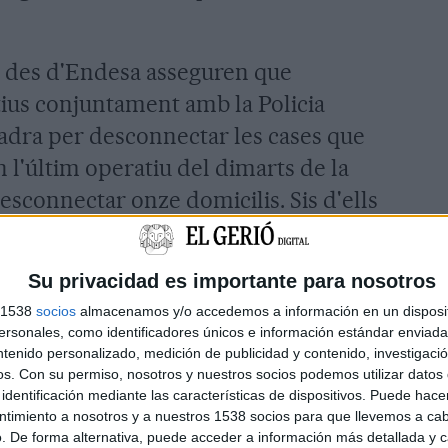
, des d'Endesa asseguren que
ius conjuntament amb la Policia
adra per desconnectar les cases que
 l'últim operatiu del dimarts de la
sconnectar onze domicilis. Sis d'ells
es altres cinc eren connexions a
rat tot, l'empresa assegura que hi
Su privacidad es importante para nosotros
 en veure l'operatiu van retirar la
s 1538
socios
almacenamos y/o accedemos a información en un disposit
 arribessin els tècnics.
sonales, como identificadores únicos e información estándar enviada 
ntenido personalizado, medición de publicidad y contenido, investigaci
 el principal motiu
os.
Con su permiso, nosotros y nuestros socios podemos utilizar datos 
identificación mediante las características de dispositivos. Puede hacer
 operatiu, els Mossos d'Esquadra
ntimiento a nosotros y a nuestros 1538 socios para que llevemos a ca
. De forma alternativa, puede acceder a información más detallada y 
 de marihuana amb 500 plantes. De