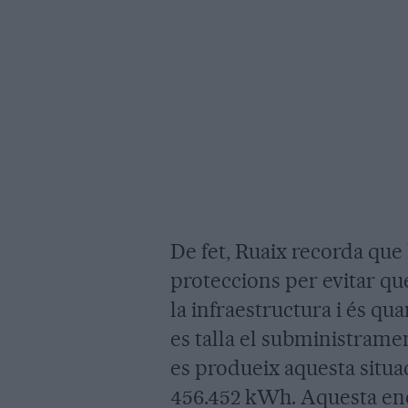
De fet, Ruaix recorda que 
proteccions per evitar qu
la infraestructura i és qu
es talla el subministramen
es produeix aquesta situa
456.452 kWh. Aquesta ener