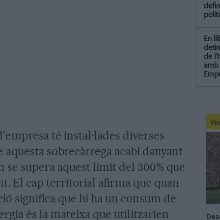
defin
polít
En ll
detin
de l
amb 
Empu
l'empresa té instal·lades diverses
e aquesta sobrecàrrega acabi danyant
an se supera aquest límit del 300% que
t. El cap territorial afirma que quan
ció significa que hi ha un consum de
gia és la mateixa que utilitzarien