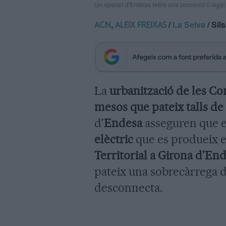
Un operari d'Endesa retira una connexió il·legal
,
/
La Selva
/ Sils
ACN
ALEIX FREIXAS
La
urbanització de les Co
mesos que pateix talls de
d'
Endesa
asseguren que e
elèctric
que es produeix e
Territorial a Girona d'En
pateix una sobrecàrrega de
desconnecta.