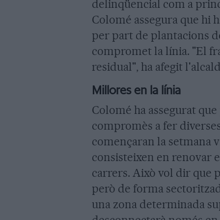
delinqüencial com a princ
Colomé assegura que hi ha
per part de plantacions d
compromet la línia. "El f
residual", ha afegit l'alcal
Millores en la línia
Colomé ha assegurat que p
compromès a fer diverses 
començaran la setmana vi
consisteixen en renovar el
carrers. Això vol dir que
però de forma sectoritzad
una zona determinada sup
desconnectarà només en u