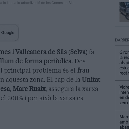
 a la llum a la urbanització de les Comes de Sils
DARRER
mes i Vallcanera de Sils
(
Selva
) fa
Giro
la re
 llum de forma periòdica
. Des
als p
estud
l principal problema és el
frau
recà
n aquesta zona. El cap de la
Unitat
desa
,
Marc Ruaix
, assegura la xarxa
Vidre
inten
l 300% i per això la xarxa es
en de
zero
Marc 
amb 
aba