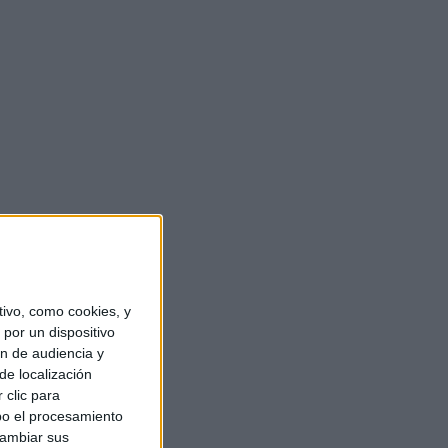
ivo, como cookies, y
por un dispositivo
ón de audiencia y
de localización
 clic para
bo el procesamiento
cambiar sus