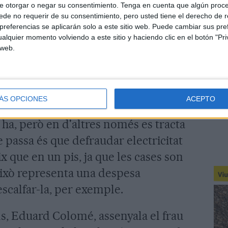
e otorgar o negar su consentimiento.
Tenga en cuenta que algún proc
uestes urbanitzacions hi hagi cases
de no requerir de su consentimiento, pero usted tiene el derecho de r
referencias se aplicarán solo a este sitio web. Puede cambiar sus pref
r com a cultius d'aquesta droga.
alquier momento volviendo a este sitio y haciendo clic en el botón "Pri
unta que les plantacions no son l'únic
 web.
 Comes. "Es tracta d'un problema
p territorial d'Endesa a Girona.
ÁS OPCIONES
ACEPTO
ituacions en què "les plantacions son
 ha, però en d'altres només es tracta
 passa és que defraudar electricitat
x que en un pis, ja que les cases son
això representa una despesa
scalfar-la, per exemple.
ils, Eduard Colomé, assenyala el frau