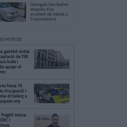
Detinguts tres lladres
després d’un
accident de trànsit a
Empuriabrava
ES NOTÍCIES
na gairebé dobla
captació de l’IBI
isos buits i
ia apujar el
rrec
res frena 70
ts d’ocupació i
ixa el balanç a
 aquest any
Puigtió trenca
ERC i
ndona