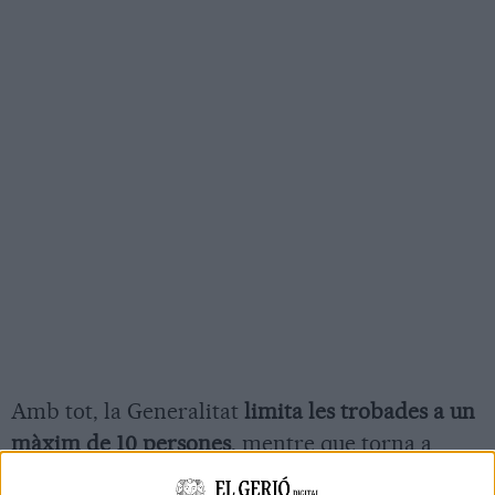
Amb tot, la Generalitat
limita les trobades a un
màxim de 10 persones
, mentre que torna a
implementar el
toc de queda nocturn
entre la 1