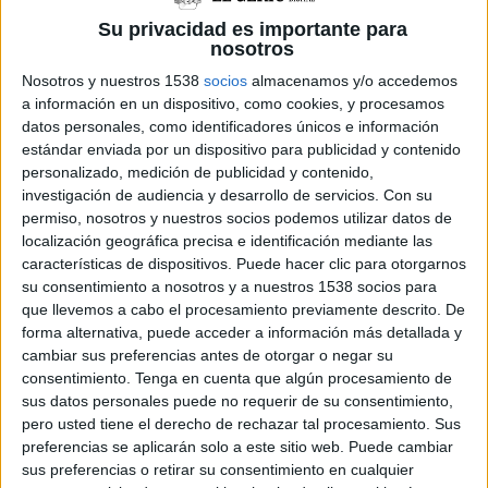
de la matinada i les 6 del matí. D'altra banda,
Su privacidad es importante para
també es
tancarà l'oci nocturn
i
limitarà els
nosotros
aforaments
-50% en restauració i un 70% en
Nosotros y nuestros 1538
socios
almacenamos y/o accedemos
comerços, cultura i gimnasos-; i finalment, es
a información en un dispositivo, como cookies, y procesamos
datos personales, como identificadores únicos e información
demana fomentar el teletreball.
estándar enviada por un dispositivo para publicidad y contenido
personalizado, medición de publicidad y contenido,
Aquestes mesures seran redactades demà en
investigación de audiencia y desarrollo de servicios.
Con su
una resolució que s'enviarà dimecres al
permiso, nosotros y nuestros socios podemos utilizar datos de
Tribunal Superior de Justícia de Catalunya
localización geográfica precisa e identificación mediante las
características de dispositivos. Puede hacer clic para otorgarnos
(
TSJC
) perquè l'aprovi i pugui
entrar en vigor
la
su consentimiento a nosotros y a nuestros 1538 socios para
nit de dijous a divendres i tindran una
durada
que llevemos a cabo el procesamiento previamente descrito. De
forma alternativa, puede acceder a información más detallada y
de 15 dies
.
cambiar sus preferencias antes de otorgar o negar su
consentimiento.
Tenga en cuenta que algún procesamiento de
Tant Plaja com Argimon han repetit el missatge
sus datos personales puede no requerir de su consentimiento,
de la necessitat de reduir la interacció i la
pero usted tiene el derecho de rechazar tal procesamiento. Sus
preferencias se aplicarán solo a este sitio web. Puede cambiar
mobilitat perquè són les maneres com es
sus preferencias o retirar su consentimiento en cualquier
transmet el virus. El conseller de Salut ha