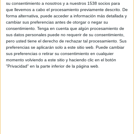
su consentimiento a nosotros y a nuestros 1538 socios para
Festival
o el
Caixabank Polo Music Festival
. Ara,
que llevemos a cabo el procesamiento previamente descrito. De
el Grup Clipper’s vol portar també aquesta
forma alternativa, puede acceder a información más detallada y
cambiar sus preferencias antes de otorgar o negar su
experiència al territori de la Cerdanya.
Juli
consentimiento.
Tenga en cuenta que algún procesamiento de
Guiu
, president del Grup Clipper’s, ha destacat
sus datos personales puede no requerir de su consentimiento,
que “continuem amb l’eclecticisme que ens
pero usted tiene el derecho de rechazar tal procesamiento. Sus
preferencias se aplicarán solo a este sitio web. Puede cambiar
caracteritza, oferint una programació variada i
sus preferencias o retirar su consentimiento en cualquier
per a tots els públics que inclou alguns dels
momento volviendo a este sitio y haciendo clic en el botón
artistes més rellevants del panorama musical
"Privacidad" en la parte inferior de la página web.
nacional”.
Properament, l’organització del festival
desvetllarà tots els detalls i les novetats de la
programació de Summerfest Cerdanya 2022,
així com les activitats, la zona gastronòmica i
els espectacles que tindran lloc a l’espai village.