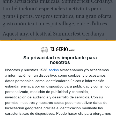
amb actuacions musicals. Summerfest Cerdanya
també inclourà espectacles i activitats per a
grans i petits, vespres temàtics, una gran oferta
gastronòmica i un espai village, entre d’altres.
Aquest any, el festival Summerfest Cerdanya
tindrà lloc a al municipi de
Puigcerdà
, capital
comarcal de la Cerdanya. El públic podrà
gaudir dels concerts i les activitats a l’aire lliure
Su privacidad es importante para
nosotros
en un marc incomparable envoltat de natura i
Nosotros y nuestros 1538
socios
almacenamos y/o accedemos
d’un paisatge idíl·lic.
a información en un dispositivo, como cookies, y procesamos
datos personales, como identificadores únicos e información
Summerfest Cerdanya arriba de la mà del Grup
estándar enviada por un dispositivo para publicidad y contenido
Clipper’s, empresa referent en el sector musical
personalizado, medición de publicidad y contenido,
investigación de audiencia y desarrollo de servicios.
Con su
amb una àmplia experiència demostrada en
permiso, nosotros y nuestros socios podemos utilizar datos de
l’organització de festivals, amb esdeveniments
localización geográfica precisa e identificación mediante las
com el
Festival Jardins de Cap Roig
, el
Suite
características de dispositivos. Puede hacer clic para otorgarnos