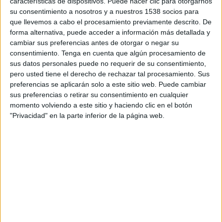
características de dispositivos. Puede hacer clic para otorgarnos
banda all stars de músics del gènere, els grans
su consentimiento a nosotros y a nuestros 1538 socios para
èxits del que és una de les bandes
que llevemos a cabo el procesamiento previamente descrito. De
imprescindibles de la música disco mundial.
forma alternativa, puede acceder a información más detallada y
cambiar sus preferencias antes de otorgar o negar su
consentimiento.
Tenga en cuenta que algún procesamiento de
La quinzena edició del festival Sons del Món, se
sus datos personales puede no requerir de su consentimiento,
celebrarà un any més a la
Ciutadella de Roses
.
pero usted tiene el derecho de rechazar tal procesamiento. Sus
preferencias se aplicarán solo a este sitio web. Puede cambiar
Imprimir
Envia
PDF
sus preferencias o retirar su consentimiento en cualquier
a
momento volviendo a este sitio y haciendo clic en el botón
un
"Privacidad" en la parte inferior de la página web.
amic
ETIQUETES
Earth Wind Fire
Sons del Món