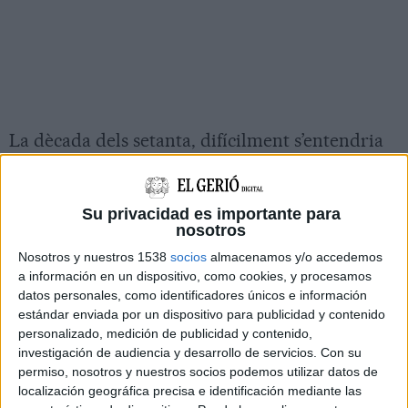
La dècada dels setanta, difícilment s’entendria
sense Earth, Wind & Fire, un huracà de funk,
soul, disco i jazz, que va aconseguir fer ballar a
Su privacidad es importante para
mil·lions de persones, guanyar sis premis
nosotros
Grammy i ubicar fins a deu cançons, com
Nosotros y nuestros 1538
socios
almacenamos y/o accedemos
“September”, “Let’s Groove” o “Boogie
a información en un dispositivo, como cookies, y procesamos
datos personales, como identificadores únicos e información
Wonderland” entre d’altres al número ú de les
estándar enviada por un dispositivo para publicidad y contenido
llistes d’èxits.
personalizado, medición de publicidad y contenido,
investigación de audiencia y desarrollo de servicios.
Con su
Al McKay, peça clau, guitarrista, productor i
permiso, nosotros y nuestros socios podemos utilizar datos de
compositor de la mítica banda, reviu amb una
localización geográfica precisa e identificación mediante las