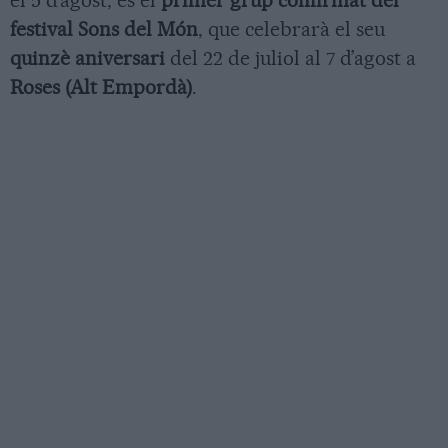
el 5 d’agost, és el
primer grup confirmat del
festival Sons del Món
, que celebrarà el seu
quinzè aniversari
del 22 de juliol al 7 d’agost a
Roses (Alt Empordà)
.