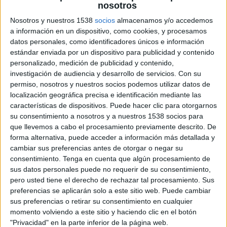
nosotros
embassaments està supeditada a la periodicitat
Nosotros y nuestros 1538
socios
almacenamos y/o accedemos
d'aquesta estratificació. Si aquests períodes
a información en un dispositivo, como cookies, y procesamos
canvies, "la nostra manera de gestionar i gaudir
datos personales, como identificadores únicos e información
de l'aigua dels llacs també ho haurà de fer", ha
estándar enviada por un dispositivo para publicidad y contenido
personalizado, medición de publicidad y contenido,
afirmat Mercado.
investigación de audiencia y desarrollo de servicios.
Con su
permiso, nosotros y nuestros socios podemos utilizar datos de
Mentre dura aquesta estratificació, les capes
localización geográfica precisa e identificación mediante las
que estan aïllades de l'atmosfera van consumint
características de dispositivos. Puede hacer clic para otorgarnos
l'oxigen que hi ha, però quan no en queda, com
su consentimiento a nosotros y a nuestros 1538 socios para
que llevemos a cabo el procesamiento previamente descrito. De
que la diferència de temperatura impedeix la
forma alternativa, puede acceder a información más detallada y
barreja de les aigües, no hi ha manera que
cambiar sus preferencias antes de otorgar o negar su
l'oxigen entri a les aigües més profundes i es
consentimiento.
Tenga en cuenta que algún procesamiento de
sus datos personales puede no requerir de su consentimiento,
pot esgotar.
pero usted tiene el derecho de rechazar tal procesamiento. Sus
preferencias se aplicarán solo a este sitio web. Puede cambiar
Els models elaborats en un estudi liderat el
sus preferencias o retirar su consentimiento en cualquier
momento volviendo a este sitio y haciendo clic en el botón
Dundalk Institute of Technology
d'
Irlanda
i
"Privacidad" en la parte inferior de la página web.