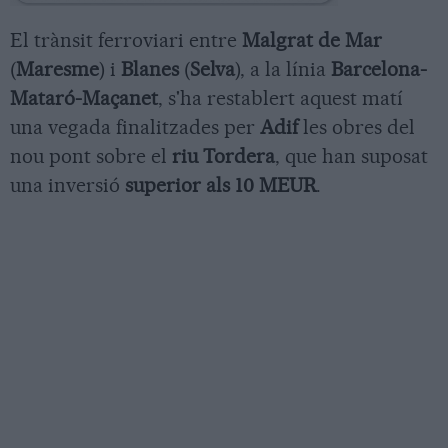
El trànsit ferroviari entre
Malgrat de Mar
(
Maresme
) i
Blanes
(
Selva
), a la línia
Barcelona-
Mataró-Maçanet
, s'ha restablert aquest matí
una vegada finalitzades per
Adif
les obres del
nou pont sobre el
riu Tordera
, que han suposat
una inversió
superior als 10 MEUR
.