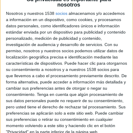
recuperat l'oferta ferroviària entre Malgrat i
nosotros
Blanes un cop acabades les afectacions en
Nosotros y nuestros 1538
socios
almacenamos y/o accedemos
aquesta línia derivat de les actuacions en el
a información en un dispositivo, como cookies, y procesamos
datos personales, como identificadores únicos e información
entorn de
La Sagrera
.
estándar enviada por un dispositivo para publicidad y contenido
El col·lapse d'una de les piles i les seves dues
personalizado, medición de publicidad y contenido,
investigación de audiencia y desarrollo de servicios.
Con su
obertures adjacents, provocat per la crescuda
permiso, nosotros y nuestros socios podemos utilizar datos de
del cabal del riu a causa de les fortes
localización geográfica precisa e identificación mediante las
características de dispositivos. Puede hacer clic para otorgarnos
precipitacions acumulades en pocs dies
su consentimiento a nosotros y a nuestros 1538 socios para
(s'estimen properes als 200 litres per metre
que llevemos a cabo el procesamiento previamente descrito. De
quadrat), va ser la principal afectació a la
forma alternativa, puede acceder a información más detallada y
cambiar sus preferencias antes de otorgar o negar su
infraestructura ferroviària a Catalunya pel pas
consentimiento.
Tenga en cuenta que algún procesamiento de
del
temporal Gloria
de el passat mes de gener.
sus datos personales puede no requerir de su consentimiento,
pero usted tiene el derecho de rechazar tal procesamiento. Sus
Els efectes de la borrasca van produir un
preferencias se aplicarán solo a este sitio web. Puede cambiar
sus preferencias o retirar su consentimiento en cualquier
significatiu augment del cabal del riu Tordera.
momento volviendo a este sitio y haciendo clic en el botón
Això va provocar el col·lapse d'una de les 14
"Privacidad" en la parte inferior de la página web.