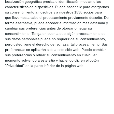
localización geográfica precisa e identificación mediante las
características de dispositivos. Puede hacer clic para otorgarnos
su consentimiento a nosotros y a nuestros 1538 socios para
Els fets han passat a quarts de dotze del matí
que llevemos a cabo el procesamiento previamente descrito. De
d'aquest dissabte al
carrer d'Aiguaxelida
i fins
forma alternativa, puede acceder a información más detallada y
al lloc dels fets s'hi han desplaçat dues
cambiar sus preferencias antes de otorgar o negar su
consentimiento.
Tenga en cuenta que algún procesamiento de
dotacions dels Bombers.
sus datos personales puede no requerir de su consentimiento,
pero usted tiene el derecho de rechazar tal procesamiento. Sus
Després de muntar una instal·lació de ràpel, un
preferencias se aplicarán solo a este sitio web. Puede cambiar
sus preferencias o retirar su consentimiento en cualquier
dels efectius ha baixat fins al cadell per
momento volviendo a este sitio y haciendo clic en el botón
rescatar-lo, fet que l'animal ha agraït llepant al
"Privacidad" en la parte inferior de la página web.
bomber. Una hora més tard el gos ja tornava a
estar amb el seu amo.
Imprimir
Envia
PDF
a
un
amic