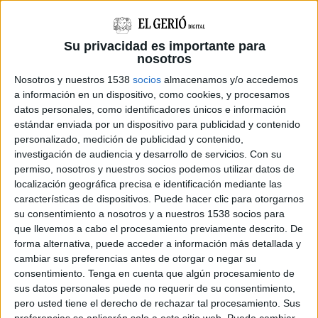
Mor el conductor d’una moto d’aigua
en un xoc amb una embarcació a
Empuriabrava
Su privacidad es importante para
nosotros
Nosotros y nuestros 1538
socios
almacenamos y/o accedemos
L'alcalde de Figueres critica l’oferta de
a información en un dispositivo, como cookies, y procesamos
l’Hotel Travé per acollir immigrants
datos personales, como identificadores únicos e información
arribats a Ceuta
estándar enviada por un dispositivo para publicidad y contenido
personalizado, medición de publicidad y contenido,
investigación de audiencia y desarrollo de servicios.
Con su
Ja són 90 els denunciants de l'agència
de viatges de l'Escala investigada per
permiso, nosotros y nuestros socios podemos utilizar datos de
estafa
localización geográfica precisa e identificación mediante las
características de dispositivos. Puede hacer clic para otorgarnos
su consentimiento a nosotros y a nuestros 1538 socios para
Marc Puigtió renuncia a ser alcaldable
que llevemos a cabo el procesamiento previamente descrito. De
d’ERC a Girona després dels àudios
forma alternativa, puede acceder a información más detallada y
filtrats
cambiar sus preferencias antes de otorgar o negar su
consentimiento.
Tenga en cuenta que algún procesamiento de
sus datos personales puede no requerir de su consentimiento,
pero usted tiene el derecho de rechazar tal procesamiento. Sus
DARRERES NOTÍCIES