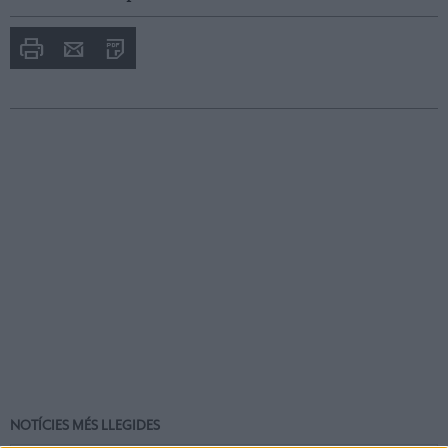
Imprimir
Envia
PDF
a
un
amic
NOTÍCIES MÉS LLEGIDES