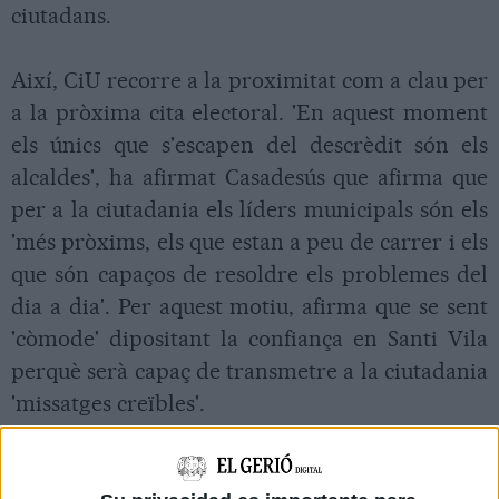
ciutadans.
Així, CiU recorre a la proximitat com a clau per
a la pròxima cita electoral. 'En aquest moment
els únics que s'escapen del descrèdit són els
alcaldes', ha afirmat Casadesús que afirma que
per a la ciutadania els líders municipals són els
'més pròxims, els que estan a peu de carrer i els
que són capaços de resoldre els problemes del
dia a dia'. Per aquest motiu, afirma que se sent
'còmode' dipositant la confiança en Santi Vila
perquè serà capaç de transmetre a la ciutadania
'missatges creïbles'.
D'aquesta manera Eudald Casadesús no