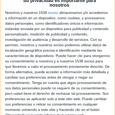
repeteix com a candidat per Girona. 'Si em
Su privacidad es importante para
nosotros
pregunten si m'hauria agradat ser candidat he
Nosotros y nuestros 1538
socios
almacenamos y/o accedemos
de respondre que sí, però analitzant el que
a información en un dispositivo, como cookies, y procesamos
convé a Catalunya i a les comarques gironines,
datos personales, como identificadores únicos e información
estándar enviada por un dispositivo para publicidad y contenido
crec que hem pres la decisió que s'havia de
personalizado, medición de publicidad y contenido,
prendre', ha afirmat Casadesús que afegeix que
investigación de audiencia y desarrollo de servicios.
Con su
Santi Vila 'sap que té tot el recolzament'. També
permiso, nosotros y nuestros socios podemos utilizar datos de
localización geográfica precisa e identificación mediante las
el de tot l'executiu que en la reunió
características de dispositivos. Puede hacer clic para otorgarnos
extraordinària d'aquesta tarda han donat el
su consentimiento a nosotros y a nuestros 1538 socios para
suport unànime a Vila.
que llevemos a cabo el procesamiento previamente descrito. De
forma alternativa, puede acceder a información más detallada y
cambiar sus preferencias antes de otorgar o negar su
Santi Vila comparteix la diagnosi de la situació
consentimiento.
Tenga en cuenta que algún procesamiento de
sus datos personales puede no requerir de su consentimiento,
política actual de Casadesús i també ha situat
pero usted tiene el derecho de rechazar tal procesamiento. Sus
com un problema preocupant la falta de
preferencias se aplicarán solo a este sitio web. Puede cambiar
credibilitat de la classe política. La solució,
sus preferencias o retirar su consentimiento en cualquier
momento volviendo a este sitio y haciendo clic en el botón
segons Vila, passa per la 'humilitat, la seriositat
"Privacidad" en la parte inferior de la página web.