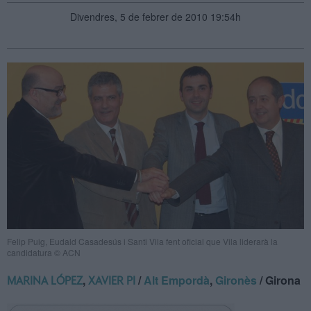
Divendres, 5 de febrer de 2010 19:54h
Felip Puig, Eudald Casadesús i Santi Vila fent oficial que Vila liderarà la
candidatura © ACN
,
/
Alt Empordà
,
Gironès
/ Girona
MARINA LÓPEZ
XAVIER PI