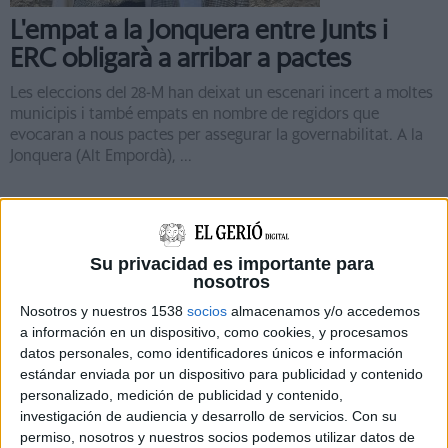
L'empat a la Jonquera entre Junts i
ERC obligarà a arribar a pactes
Les eleccions del 28-M han deixat un escenari incert a moltes
municipis i també empats en nombre de regidors que
evocaran a nous pactes per assegurar la governabilitat. A la
Jonquera (Alt Empordà), ...
Su privacidad es importante para
nosotros
Notícia
Nosotros y nuestros 1538
socios
almacenamos y/o accedemos
a información en un dispositivo, como cookies, y procesamos
datos personales, como identificadores únicos e información
estándar enviada por un dispositivo para publicidad y contenido
personalizado, medición de publicidad y contenido,
Lanero (Junts) es compromet a donar
investigación de audiencia y desarrollo de servicios.
Con su
permiso, nosotros y nuestros socios podemos utilizar datos de
un ''nou impuls'' a la Jonquera