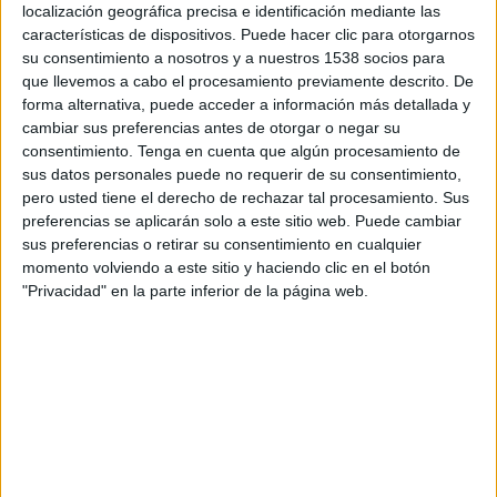
localización geográfica precisa e identificación mediante las
La candidata de Junts a l’alcaldia de la Jonquera, Míriam
características de dispositivos. Puede hacer clic para otorgarnos
Lanero, ha avançat aquest divendres al vespre les principals
su consentimiento a nosotros y a nuestros 1538 socios para
línies de treball amb les quals es compromet a donar “un ...
que llevemos a cabo el procesamiento previamente descrito. De
forma alternativa, puede acceder a información más detallada y
cambiar sus preferencias antes de otorgar o negar su
consentimiento.
Tenga en cuenta que algún procesamiento de
sus datos personales puede no requerir de su consentimiento,
pero usted tiene el derecho de rechazar tal procesamiento. Sus
preferencias se aplicarán solo a este sitio web. Puede cambiar
sus preferencias o retirar su consentimiento en cualquier
Notícia
momento volviendo a este sitio y haciendo clic en el botón
"Privacidad" en la parte inferior de la página web.
Míriam Lanero optarà a l'alcaldia de la
Jonquera per Junts donant relleu a
Sònia Martínez