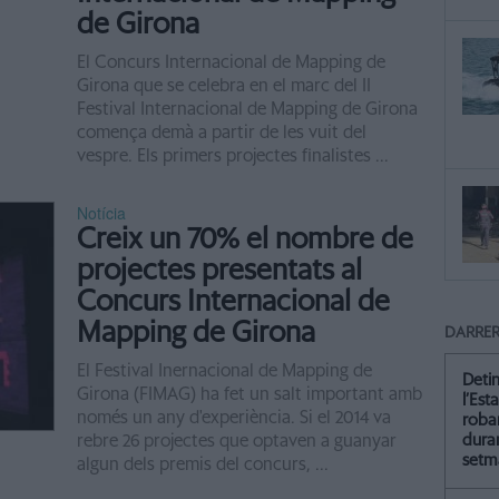
de Girona
El Concurs Internacional de Mapping de
Girona que se celebra en el marc del II
Festival Internacional de Mapping de Girona
comença demà a partir de les vuit del
vespre. Els primers projectes finalistes ...
Notícia
Creix un 70% el nombre de
projectes presentats al
Concurs Internacional de
Mapping de Girona
DARRER
El Festival Inernacional de Mapping de
Deti
Girona (FIMAG) ha fet un salt important amb
l’Est
només un any d'experiència. Si el 2014 va
roba
rebre 26 projectes que optaven a guanyar
dura
setm
algun dels premis del concurs, ...