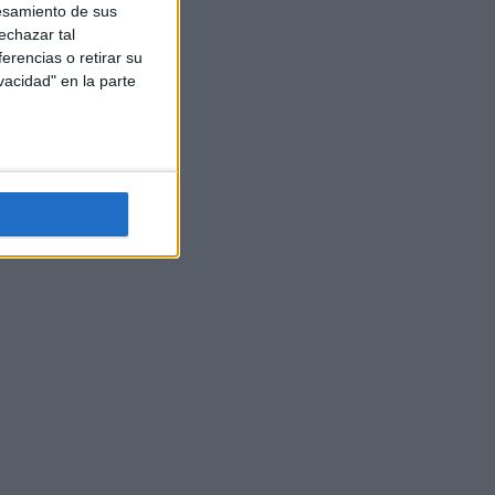
esamiento de sus
echazar tal
erencias o retirar su
vacidad" en la parte