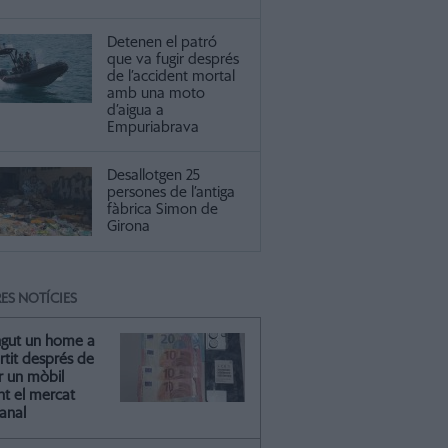
Detenen el patró
que va fugir després
de l’accident mortal
amb una moto
d’aigua a
Empuriabrava
Desallotgen 25
persones de l’antiga
fàbrica Simon de
Girona
ES NOTÍCIES
ngut un home a
artit després de
r un mòbil
nt el mercat
anal