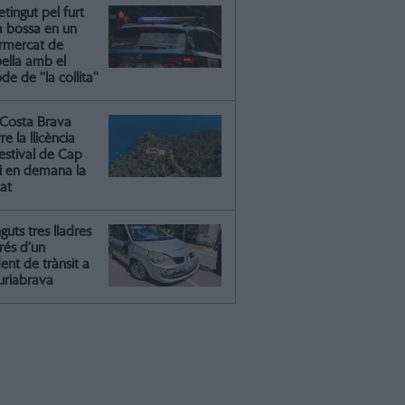
tingut pel furt
a bossa en un
rmercat de
oella amb el
e de ''la collita''
Costa Brava
re la llicència
estival de Cap
 i en demana la
tat
guts tres lladres
rés d’un
ent de trànsit a
riabrava