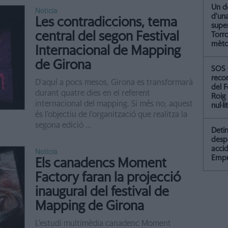
Un de
Notícia
d’un
Les contradiccions, tema
supe
central del segon Festival
Torr
mètod
Internacional de Mapping
de Girona
SOS 
recor
D'aquí a pocs mesos, Girona es transformarà
del F
durant quatre dies en el referent
Roig
internacional del mapping. Si més no, aquest
nul·li
és l'objectiu de l'organització que realitza la
segona edició ...
Detin
desp
accid
Notícia
Empu
Els canadencs Moment
Factory faran la projecció
inaugural del festival de
Mapping de Girona
L'estudi multimèdia canadenc Moment