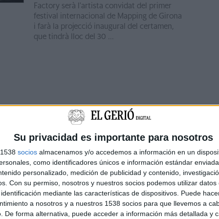
Factory serà l'artista convidat del primer
festival internacional de Mapping de Girona
i farà la projecció inaugural del certamen,
que tindrà lloc del 30 ...
Su privacidad es importante para nosotros
s 1538
socios
almacenamos y/o accedemos a información en un disposit
sonales, como identificadores únicos e información estándar enviada 
ntenido personalizado, medición de publicidad y contenido, investigaci
os.
Con su permiso, nosotros y nuestros socios podemos utilizar datos 
identificación mediante las características de dispositivos. Puede hacer
ntimiento a nosotros y a nuestros 1538 socios para que llevemos a ca
. De forma alternativa, puede acceder a información más detallada y 