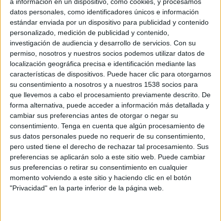
a información en un dispositivo, como cookies, y procesamos
datos personales, como identificadores únicos e información
L'empresa amb seu a Pont de Molins (Alt Empordà), Calsina
estándar enviada por un dispositivo para publicidad y contenido
Carré Transports & Logistics, ha volgut col·laborar en l'ajuda
personalizado, medición de publicidad y contenido,
als afectats del terratrèmol al Marroc i ...
investigación de audiencia y desarrollo de servicios.
Con su
permiso, nosotros y nuestros socios podemos utilizar datos de
localización geográfica precisa e identificación mediante las
características de dispositivos. Puede hacer clic para otorgarnos
su consentimiento a nosotros y a nuestros 1538 socios para
que llevemos a cabo el procesamiento previamente descrito. De
forma alternativa, puede acceder a información más detallada y
Notícia
cambiar sus preferencias antes de otorgar o negar su
consentimiento.
Tenga en cuenta que algún procesamiento de
sus datos personales puede no requerir de su consentimiento,
pero usted tiene el derecho de rechazar tal procesamiento. Sus
preferencias se aplicarán solo a este sitio web. Puede cambiar
sus preferencias o retirar su consentimiento en cualquier
Calsina Carré invertirà 25 MEUR fins al
momento volviendo a este sitio y haciendo clic en el botón
2027 per crear un 'hub logístic' amb
"Privacidad" en la parte inferior de la página web.
capacitat per a 800 camions
L'empresa de transports Calsina Carré, amb seu a Pont de