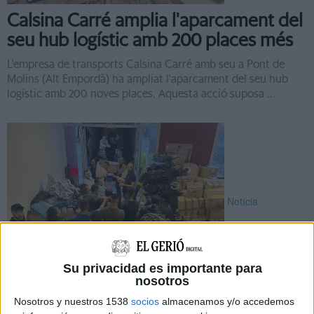
Calsina Carré amplia l'aparcament del
seu hub logístic amb 200 places més
L'empresa de transports Calsina Carré amb seu a Pont de
Molins (Alt Empordà) ha ampliat l'aparcament del seu hub
logístic amb 200 noves places. Aquesta acció suposa ...
Notícia
Su privacidad es importante para
nosotros
L'empresa Calsina Carré es mobilitza
Nosotros y nuestros 1538
socios
almacenamos y/o accedemos
per ajudar el Marroc