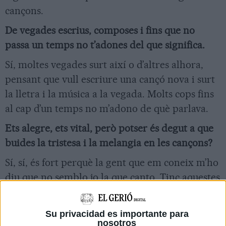
cançons.
De vegades escrius, composes i fins que no
passa un temps no t’adones del que significa.
Sí, moltes vegades surt així o d’altres alhora,
pensant que vull escriure una cançó nova i surt
la lletra i la música a la vegada. Molts cops fins
al cap d’un temps no m’adono de què parlava.
Ets alegre, ets vital, però potser és degut a que
buides la tristesa i la melangia en les cançons?
Sí, sí, és fort perquè la gent que em coneix m’ho
diu que no semblo jo la que canto. Tinc aquestes
dues parts i em costa molt sortir de la nostàlgia
a l’hora d’escriure. Ho intento i m’agradaria
Su privacidad es importante para
tocar coses més divertides però sempre hi ha
nosotros