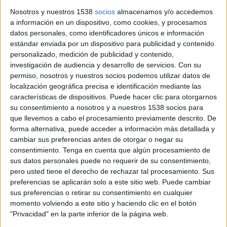
alguna pinzellada de ‘
emo
’. És la meva marca.
Nosotros y nuestros 1538
socios
almacenamos y/o accedemos
a información en un dispositivo, como cookies, y procesamos
Jo t’escolto quan estic deprimit
datos personales, como identificadores únicos e información
estándar enviada por un dispositivo para publicidad y contenido
(Riu)
Bieeen
!!
personalizado, medición de publicidad y contenido,
investigación de audiencia y desarrollo de servicios.
Con su
No sé si aquesta intensitat és perquè realment
permiso, nosotros y nuestros socios podemos utilizar datos de
has viscut coses que t’han portat fins a quest
localización geográfica precisa e identificación mediante las
punt o hi has afegit de la teva part per
características de dispositivos. Puede hacer clic para otorgarnos
su consentimiento a nosotros y a nuestros 1538 socios para
enfonsar-te encara més i poder-ho escriure?
que llevemos a cabo el procesamiento previamente descrito. De
forma alternativa, puede acceder a información más detallada y
Emmm… no ho sé. Sempre he viscut les coses de
cambiar sus preferencias antes de otorgar o negar su
manera molt intensa tot i que la gent que em
consentimiento.
Tenga en cuenta que algún procesamiento de
coneix no ho nota, però la processó va per dins.
sus datos personales puede no requerir de su consentimiento,
pero usted tiene el derecho de rechazar tal procesamiento. Sus
Sí que és veritat que a l’hora d’escriure per
preferencias se aplicarán solo a este sitio web. Puede cambiar
protegir-me i no posar el nom de la persona,
sus preferencias o retirar su consentimiento en cualquier
momento volviendo a este sitio y haciendo clic en el botón
m’ho invento una mica. Faig el que en dic
"Privacidad" en la parte inferior de la página web.
“
Frankensteins
”. Ajunto una idea per una cançó