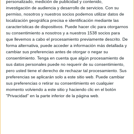
personalizado, medición de publicidad y contenido,
contrari, aquest film dirigit per
Seth Gordon
investigación de audiencia y desarrollo de servicios.
Con su
oblida totes aquestes qualitats contextuals i
permiso, nosotros y nuestros socios podemos utilizar datos de
localización geográfica precisa e identificación mediante las
desaprofita l’oportunitat única de revisar una de
características de dispositivos. Puede hacer clic para otorgarnos
les poques fórmules passades que sí que es
su consentimiento a nosotros y a nuestros 1538 socios para
prestava a una renovació generacional, per a
que llevemos a cabo el procesamiento previamente descrito. De
forma alternativa, puede acceder a información más detallada y
riure-se’n exclusivament. I el més irritant és que
cambiar sus preferencias antes de otorgar o negar su
ho fa sense guió, sense escenes d’acció ben
consentimiento.
Tenga en cuenta que algún procesamiento de
sus datos personales puede no requerir de su consentimiento,
tramades, amb una banda sonora penosa i
pero usted tiene el derecho de rechazar tal procesamiento. Sus
lamentable i amb un càsting molestament
preferencias se aplicarán solo a este sitio web. Puede cambiar
mediocre, tot i la solvència de
Dwayne Johnson
.
sus preferencias o retirar su consentimiento en cualquier
momento volviendo a este sitio y haciendo clic en el botón
En efecte, estem davant un
remake
que
"Privacidad" en la parte inferior de la página web.
abandona el veritable leitmotiv de la sèrie, la
vigilància i el socorrisme a les platges, per
suggerir-nos un film detectivesc molt més
pròxim a l’oblidable spin-off de la sèrie