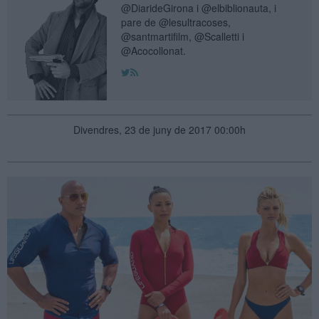
@DiarideGirona i @elbiblionauta, i
pare de @lesultracoses,
@santmartifilm, @Scalletti i
@Acocollonat.
Divendres, 23 de juny de 2017 00:00h