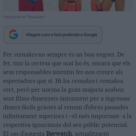
Fotograma de "Baywatch"
Fer
remakes
no sempre és un bon negoci. De
fet, tinc la certesa que mai ho és, encara que els
seus responsables intentin fer-nos creure als
espectadors que sí. Hi ha
remakes
i
remakes
,
cert, però per norma la gran majoria acaben
sent films dissenyats únicament per a ingressar
diners fàcils gràcies al renom d’obres passades
infinitament superiors i –el més important- a la
respectiva ignorància del seu públic potencial.
El cas d’aquesta
Baywatch
, actualització