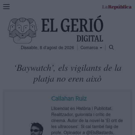
Mostra
la
navegació
Dissabte, 8 d'agost de 2026
Comarca
‘Baywatch’, els vigilants de la
platja no eren això
Callahan Ruiz
Llicenciat en Història i Publicitat.
Realitzador, guionista i crític de
cinema. Autor de la novel·la 'El crit de
les ultracoses'. Si cal també faig de
profe. Opinador a @ElsBastards,