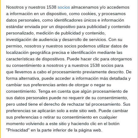
mateix club no pot demanar dues ajudes a les
Nosotros y nuestros 1538
socios
almacenamos y/o accedemos
administracions, una pel masculí i una altra pel
a información en un dispositivo, como cookies, y procesamos
femení, sigui l’obstacle real de la fusió. El fet de
datos personales, como identificadores únicos e información
parlar d’unió en comptes de fusió potser va per
estándar enviada por un dispositivo para publicidad y contenido
personalizado, medición de publicidad y contenido,
aquí i perquè no queda gaire bé expressar-ho
investigación de audiencia y desarrollo de servicios.
Con su
en públic.
permiso, nosotros y nuestros socios podemos utilizar datos de
localización geográfica precisa e identificación mediante las
Si fa un parell de temporades es va tancar
características de dispositivos. Puede hacer clic para otorgarnos
l’acord per integrar la base de l’Uni al Bàsquet
su consentimiento a nosotros y a nuestros 1538 socios para
que llevemos a cabo el procesamiento previamente descrito. De
Girona, segons ens van explicar, posant-hi al
forma alternativa, puede acceder a información más detallada y
capdavant la Laia Palau i enguany, el primer
cambiar sus preferencias antes de otorgar o negar su
consentimiento.
Tenga en cuenta que algún procesamiento de
equip femení s’incorpora al Basquet Girona
sus datos personales puede no requerir de su consentimiento,
SAE, és a dir a l’estructura professional del club
pero usted tiene el derecho de rechazar tal procesamiento. Sus
de Marc Gasol, què en queda de l’Uni? Gasol sí
preferencias se aplicarán solo a este sitio web. Puede cambiar
sus preferencias o retirar su consentimiento en cualquier
que va explicar que unificarien el disseny de la
momento volviendo a este sitio y haciendo clic en el botón
roba, refarien l’escut del Bàsquet Girona, que
"Privacidad" en la parte inferior de la página web.
seria compartit, però que a la samarreta de