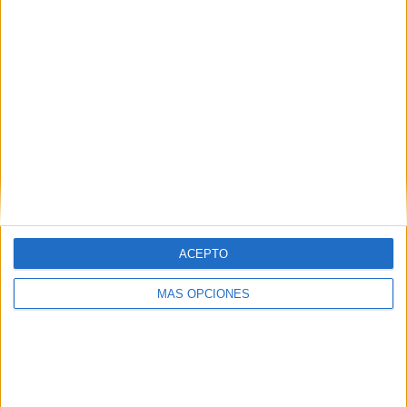
Girona gairebé dobla la recaptació de
l’IBI als pisos buits i estudia apujar el
recàrrec
DARRERES NOTÍCIES
Mor ofegat un home després de
llançar-se a nedar des d’una
embarcació a l’Estartit
ACEPTO
Girona gairebé dobla la recaptació de
MÁS OPCIONES
l’IBI als pisos buits i estudia apujar el
recàrrec
Vidreres frena 70 intents d’ocupació i
en deixa el balanç a zero aquest any