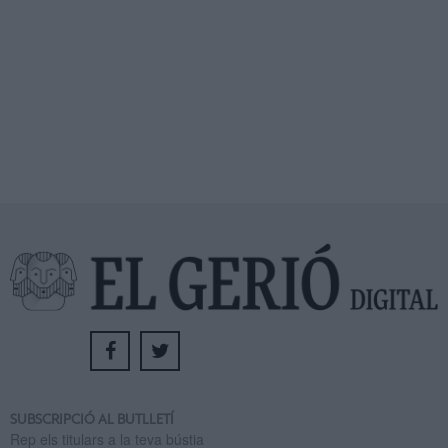
SUBSCRIPCIÓ AL BUTLLETÍ
Rep els titulars a la teva bústia