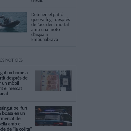
d’estiu
Detenen el patró
que va fugir després
de l’accident mortal
amb una moto
d’aigua a
Empuriabrava
ES NOTÍCIES
ngut un home a
artit després de
r un mòbil
nt el mercat
anal
tingut pel furt
a bossa en un
rmercat de
oella amb el
e de ''la collita''