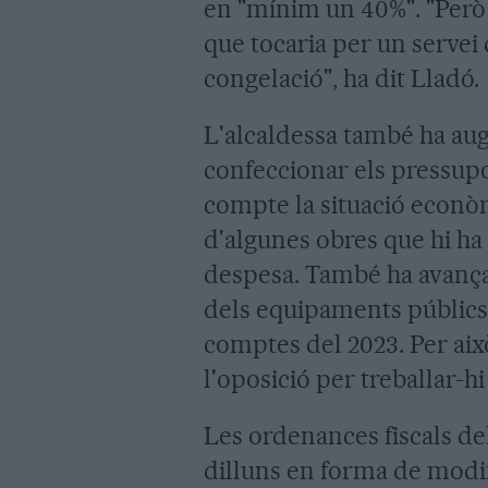
en "mínim un 40%". "Però 
que tocaria per un servei
congelació", ha dit Lladó.
L'alcaldessa també ha au
confeccionar els pressupo
compte la situació econòmic
d'algunes obres que hi ha
despesa. També ha avançat
dels equipaments públics
comptes del 2023. Per això
l'oposició per treballar-hi
Les ordenances fiscals de
dilluns en forma de modif