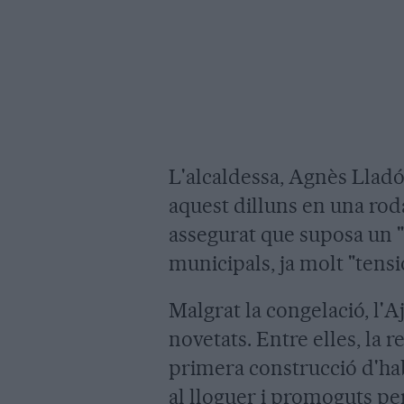
L'alcaldessa, Agnès Lladó
aquest dilluns en una roda
assegurat que suposa un "
municipals, ja molt "tens
Malgrat la congelació, l'
novetats. Entre elles, la r
primera construcció d'hab
al lloguer i promoguts per