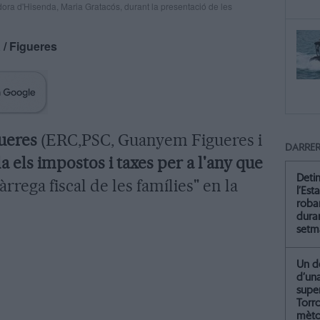
dora d'Hisenda, Maria Gratacós, durant la presentació de les
à
/ Figueres
ueres
(ERC,PSC, Guanyem Figueres i
DARRER
a els impostos i taxes per a l'any que
Deti
rega fiscal de les famílies" en la
l’Est
roba
dura
setm
Un de
d’un
supe
Torr
mètod