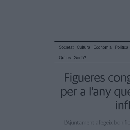
Societat
Cultura
Economia
Política
Qui era Gerió?
Figueres cong
per a l'any qu
inf
L'Ajuntament afegeix bonifi