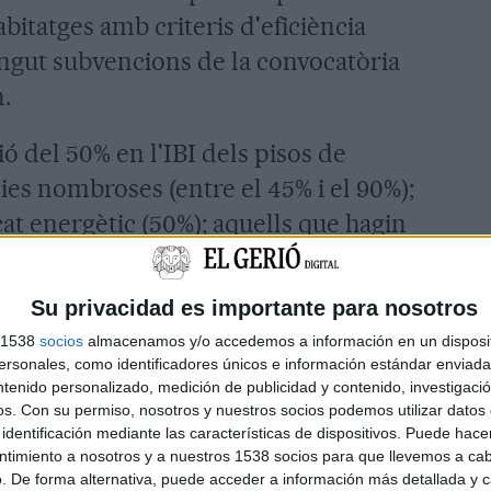
abitatges amb criteris d'eficiència
ngut subvencions de la convocatòria
.
ó del 50% en l'IBI dels pisos de
ílies nombroses (entre el 45% i el 90%);
cat energètic (50%); aquells que hagin
fitament elèctric (50%) o els béns de
cooperatives agràries (50%). Pel que fa
Su privacidad es importante para nosotros
bonificarà el 75% en el cas de vehicles
s 1538
socios
almacenamos y/o accedemos a información en un disposit
ehicles històrics.
sonales, como identificadores únicos e información estándar enviada 
ntenido personalizado, medición de publicidad y contenido, investigaci
os.
Con su permiso, nosotros y nuestros socios podemos utilizar datos 
% de l'ICIO per a obres de millora de
identificación mediante las características de dispositivos. Puede hacer
 a 150 metres quadrats i un 50% en
ntimiento a nosotros y a nuestros 1538 socios para que llevemos a ca
. De forma alternativa, puede acceder a información más detallada y 
es actuacions de restauració de