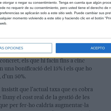
e otorgar o negar su consentimiento.
Tenga en cuenta que algún proc
gits pels plans especials de
de no requerir de su consentimiento, pero usted tiene el derecho de r
referencias se aplicarán solo a este sitio web. Puede cambiar sus pref
òric tindran una rebaixa del 50% en
alquier momento volviendo a este sitio y haciendo clic en el botón "Pri
més de 35% tindran la mateixa
 web.
nt mantindrà la reducció de la taxa de
ÁS OPCIONES
ACEPTO
dus per als veïns que utilitzin la
oncret, els que hi facin fins a cinc
 una bonificació del 15% i els que ho
, d'un 50%.
insistit que l'actual taxa que es cobra
 lluny el cost real de la gestió de les
 que per fer-ho caldria augmentar-la