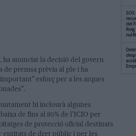
SOS 
recor
del F
Roig
nul·li
Detin
desp
, ha anunciat la decisió del govern
accid
Empu
 de premsa prèvia al ple i ha
important" esforç per a les arques
ionades".
Ajuntament hi inclourà algunes
ebaixa de fins al 95% de l'ICIO per
itatges de protecció oficial destinats
 entitats de dret públic i per les