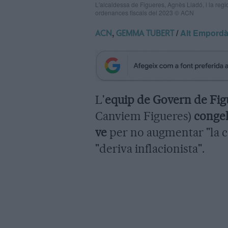
L'alcaldessa de Figueres, Agnès Lladó, i la regi
ordenances fiscals del 2023 © ACN
,
/
Alt Empord
ACN
GEMMA TUBERT
L'
equip de Govern de Fig
Canviem Figueres)
congel
ve
per no augmentar "la càr
"deriva inflacionista".