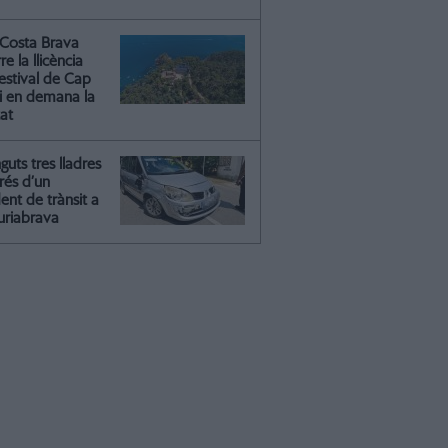
Costa Brava
re la llicència
estival de Cap
 i en demana la
tat
guts tres lladres
rés d’un
ent de trànsit a
riabrava