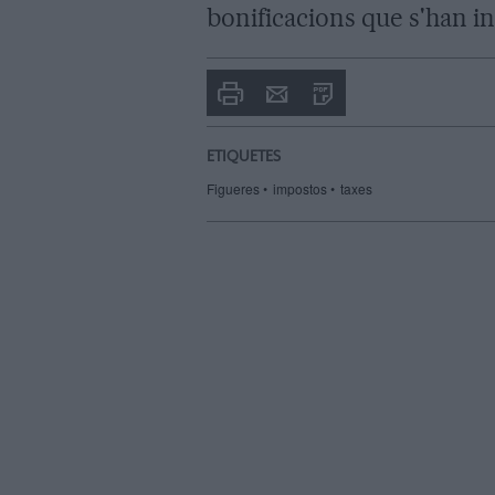
bonificacions que s'han in
Imprimir
Envia
PDF
a
un
amic
ETIQUETES
Figueres
impostos
taxes