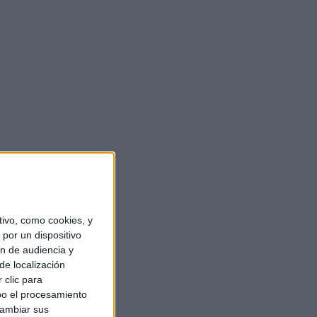
ivo, como cookies, y
por un dispositivo
ón de audiencia y
de localización
 clic para
bo el procesamiento
cambiar sus