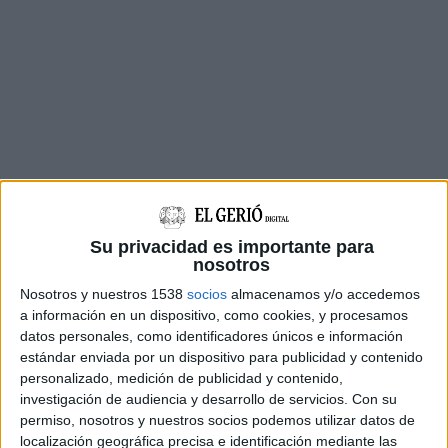
Su privacidad es importante para
nosotros
Nosotros y nuestros 1538
socios
almacenamos y/o accedemos
El document s'ha aprovat per unanimitat en
a información en un dispositivo, como cookies, y procesamos
una assemblea conjunta aquest dilluns al
datos personales, como identificadores únicos e información
vespre, en què hi ha participat una quarantena
estándar enviada por un dispositivo para publicidad y contenido
personalizado, medición de publicidad y contenido,
de persones.
investigación de audiencia y desarrollo de servicios.
Con su
permiso, nosotros y nuestros socios podemos utilizar datos de
L'escola Balandrau ja ha aconseguit un
localización geográfica precisa e identificación mediante las