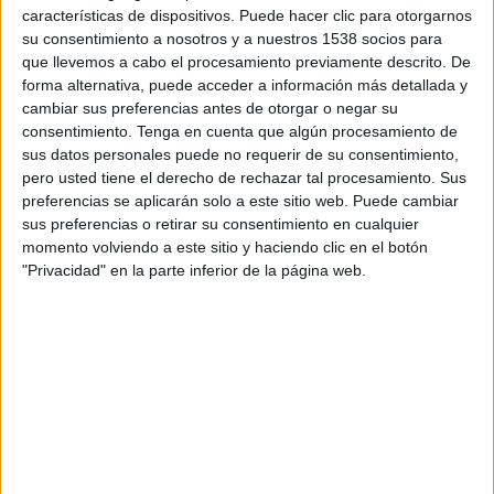
compromís d'Educació per evitar el tancament
características de dispositivos. Puede hacer clic para otorgarnos
de la única línia de P3, però el Departament
su consentimiento a nosotros y a nuestros 1538 socios para
que llevemos a cabo el procesamiento previamente descrito. De
manté la previsió de treure dos grups més, un a
forma alternativa, puede acceder a información más detallada y
l'escola Montfalgars i un altre al Marta Mata.
cambiar sus preferencias antes de otorgar o negar su
consentimiento.
Tenga en cuenta que algún procesamiento de
Les famílies creuen que la baixada de la
sus datos personales puede no requerir de su consentimiento,
natalitat és una oportunitat per "reduir les
pero usted tiene el derecho de rechazar tal procesamiento. Sus
ràtios d'alumnes" i d'aquesta manera "millorar
preferencias se aplicarán solo a este sitio web. Puede cambiar
sus preferencias o retirar su consentimiento en cualquier
la qualitat educativa".
momento volviendo a este sitio y haciendo clic en el botón
"Privacidad" en la parte inferior de la página web.
Imprimir
Envia
PDF
a
un
amic
ETIQUETES
manifest
P3
tancament