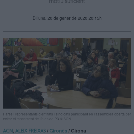
motiu suficient
Dilluns, 20 de gener de 2020 20:15h
Pares i representants d'entitats i sindicats participant en l'assemblea oberta per
evitar el tancament de línies de P3 © ACN
,
/
Gironès
/ Girona
ACN
ALEIX FREIXAS