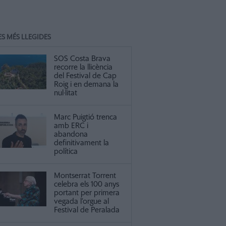
ES MÉS LLEGIDES
SOS Costa Brava
recorre la llicència
del Festival de Cap
Roig i en demana la
nul·litat
Marc Puigtió trenca
amb ERC i
abandona
definitivament la
política
Montserrat Torrent
celebra els 100 anys
portant per primera
vegada l’orgue al
Festival de Peralada