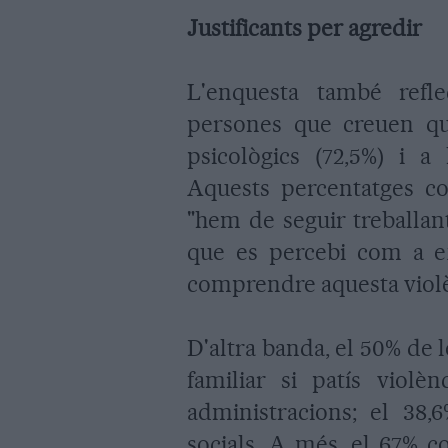
Justificants per agredir
L'enquesta també refl
persones que creuen qu
psicològics (72,5%) i a 
Aquests percentatges co
"hem de seguir treballant
que es percebi com a ex
comprendre aquesta violè
D'altra banda, el 50% de 
familiar si patís violè
administracions; el 38,6
socials. A més, el 67% c