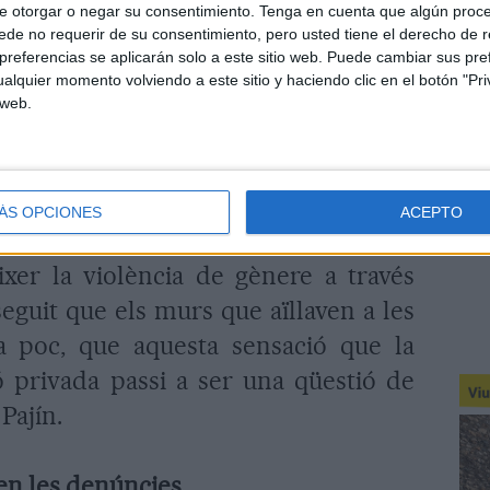
e otorgar o negar su consentimiento.
Tenga en cuenta que algún proc
os falsa i el 64% pensa que els que
de no requerir de su consentimiento, pero usted tiene el derecho de r
referencias se aplicarán solo a este sitio web. Puede cambiar sus pref
 denúncies falses contribueixen a que
alquier momento volviendo a este sitio y haciendo clic en el botón "Pri
tant violència de gènere.
 web.
 en aquest sentit la importància dels
i el seu compromís en transmetre la
ÁS OPCIONES
ACEPTO
mb aquesta xacra. Així, el 88% de la
xer la violència de gènere a través
eguit que els murs que aïllaven a les
a poc, que aquesta sensació que la
ó privada passi a ser una qüestió de
 Pajín.
en les denúncies