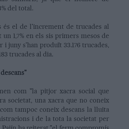
3% del total.
 és el de l'increment de trucades al
t un 1,7% en els sis primers mesos de
er i juny s'han produït 33.176 trucades,
83 trucades al dia.
 descans"
men com "la pitjor xacra social que
tra societat, una xacra que no coneix
om tampoc coneix descans la lluita
stracions i de la tota la societat per
í, Pajín ha reiterat "el ferm compromís