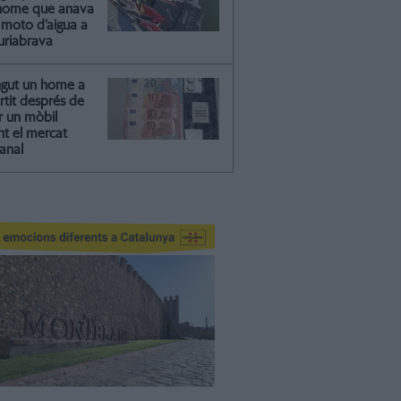
'home que anava
moto d’aigua a
riabrava
ngut un home a
artit després de
r un mòbil
nt el mercat
anal