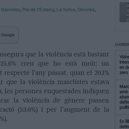
,
Garrotxa
,
Pla de l'Estany
,
La Selva
,
Gironès
,
DARRER
ssegura que la violència està bastant
Vidre
 25,6% creu que ho està molt; un
inten
en de
 respecte l'any passat, quan el 29,1%
zero
r que la violència masclistes estava
Marc 
da, les persones enquestades indiquen
amb 
aba
icar la violència de gènere passen
defin
polít
cació (53,6%) i per l'augment de la
7%).
En ll
detin