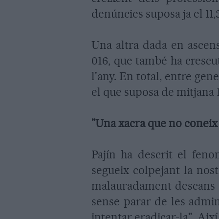
denúncies suposa ja el 11,
Una altra dada en ascens
016, que també ha crescu
l'any. En total, entre gen
el que suposa de mitjana 1
"Una xacra que no coneix
Pajín ha descrit el feno
segueix colpejant la nos
malauradament descans c
sense parar de les admini
intentar eradicar-la". Aix