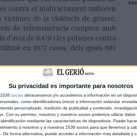
eres contra el maltractament milloren
s víctimes de la violència de gènere.
rveis de teleassistència compten amb
 d'avui de 9.479 i les polseres contra
ilitzat en 1072 casos, dels quals 693
onal
Su privacidad es importante para nosotros
r no denunciar, el 60% de la societat
s 1538
socios
almacenamos y/o accedemos a información en un disposit
sonales, como identificadores únicos e información estándar enviada 
 32% que les dones que no denuncien
ntenido personalizado, medición de publicidad y contenido, investigaci
os.
Con su permiso, nosotros y nuestros socios podemos utilizar datos 
u agressor per una dependència
identificación mediante las características de dispositivos. Puede hacer
ltra banda, el 88,4% de la població
ntimiento a nosotros y a nuestros 1538 socios para que llevemos a ca
. De forma alternativa, puede acceder a información más detallada y 
ue una dona retiri una denúncia no