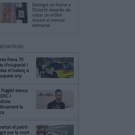
Detingut un home a
l’Estartit després de
robar un mòbil
durant el mercat
setmanal
ES NOTÍCIES
res frena 70
ts d’ocupació i
ixa el balanç a
 aquest any
Puigtió trenca
ERC i
ndona
itivament la
ica
ibertat el patró
gut per la mort