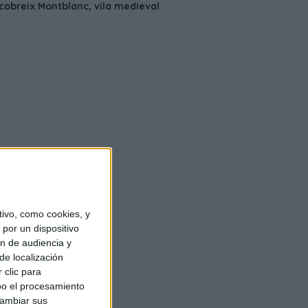
ivo, como cookies, y
por un dispositivo
ón de audiencia y
de localización
 clic para
bo el procesamiento
cambiar sus