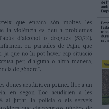
de l
amb 
Empu
ecteix que encara són moltes les
Deti
l’Est
e la violència es deu a problemes
roba
dura
l'abús d'alcohol o drogues (53,7%).
setm
nfirmen, en paraules de Pajín, que
, ja que no hi pot haver cap situació
cusa per, d'alguna o altra manera,
ncia de gènere".
les dones acudiria en primer lloc a un
ncia, en segon lloc acudirien a les
% al jutjat, la policia o els serveis
onsidera que els recursos públics de