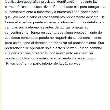
localización geográfica precisa e identificación mediante las
características de dispositivos. Puede hacer clic para otorgarnos
Som Gent de Poble, amb tres regidors, i
su consentimiento a nosotros y a nuestros 1538 socios para
JuntsxCAT-Junts, amb dos, són les dues
que llevemos a cabo el procesamiento previamente descrito. De
forma alternativa, puede acceder a información más detallada y
formacions amb qui volen negociar per formar
cambiar sus preferencias antes de otorgar o negar su
govern. Primer volen pactar amb SGdP i
consentimiento.
Tenga en cuenta que algún procesamiento de
després amb JuntsxCAT. Aquesta possible
sus datos personales puede no requerir de su consentimiento,
pero usted tiene el derecho de rechazar tal procesamiento. Sus
aliança no és una sorpresa perquè durant la
preferencias se aplicarán solo a este sitio web. Puede cambiar
campanya les tres formacions ja van signar un
sus preferencias o retirar su consentimiento en cualquier
momento volviendo a este sitio y haciendo clic en el botón
acord comprometent-se a formar un bloc
"Privacidad" en la parte inferior de la página web.
independentista. "Tenim legitimitat per formar
govern", subratlla Piferrer.
Imprimir
Envia
PDF
a
un
amic