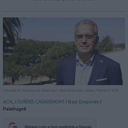
L'alcalde en funcions de Palafrugell (Baix Empordà), Josep Piferrer © ACN
,
/
Baix Empordà
/
ACN
LOURDES CASADEMONT
Palafrugell