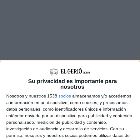
Su privacidad es importante para
nosotros
Va quedar en segon lloc i va empatar amb
Nosotros y nuestros 1538
socios
almacenamos y/o accedemos
nombre d'edils amb el PSC. Els socialistes van
a información en un dispositivo, como cookies, y procesamos
datos personales, como identificadores únicos e información
perdre l'alcaldia a mig mandat amb una moció
estándar enviada por un dispositivo para publicidad y contenido
de censura d'ERC i PDeCAT. Els republicans
personalizado, medición de publicidad y contenido,
investigación de audiencia y desarrollo de servicios.
Con su
estan lluny dels onze regidors necessaris per
permiso, nosotros y nuestros socios podemos utilizar datos de
governar en majoria.