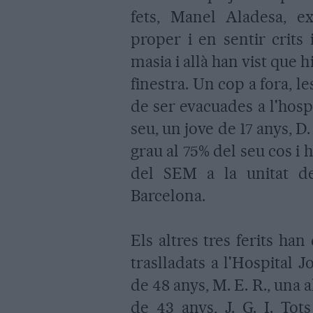
fets, Manel Aladesa, e
proper i en sentir crits
masia i allà han vist que 
finestra. Un cop a fora, 
de ser evacuades a l'hospi
seu, un jove de 17 anys, D
grau al 75% del seu cos i 
del SEM a la unitat d
Barcelona.
Els altres tres ferits han
traslladats a l'Hospital
de 48 anys, M. E. R., una a
de 43 anys, J. G. I. Tot