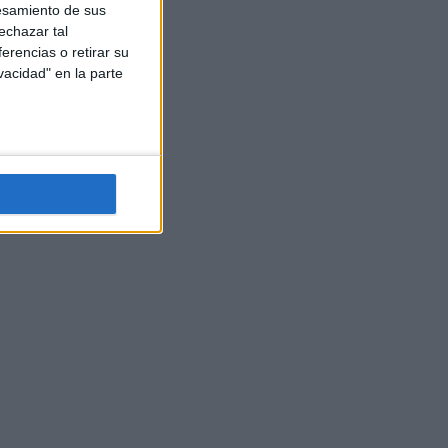
esamiento de sus
echazar tal
erencias o retirar su
vacidad" en la parte