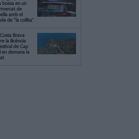
a bossa en un
rmercat de
oella amb el
e de ''la collita''
Costa Brava
re la llicència
estival de Cap
 i en demana la
tat