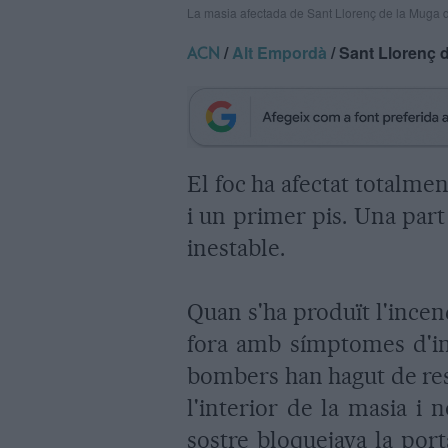
La masia afectada de Sant Llorenç de la Muga 
/
Alt Empordà
/ Sant Llorenç 
ACN
El foc ha afectat totalmen
i un primer pis. Una part 
inestable.
Quan s'ha produït l'incen
fora amb símptomes d'int
bombers han hagut de res
l'interior de la masia i
sostre bloquejava la por