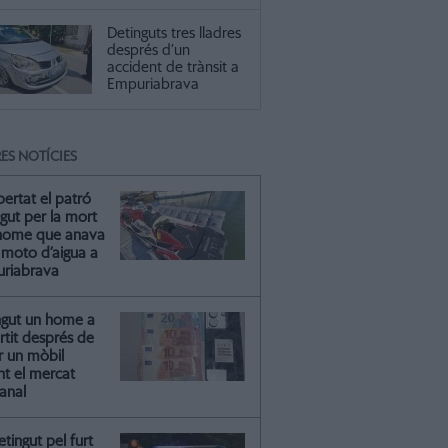
Detinguts tres lladres
després d’un
accident de trànsit a
Empuriabrava
ES NOTÍCIES
ibertat el patró
gut per la mort
'home que anava
moto d’aigua a
riabrava
ngut un home a
artit després de
r un mòbil
nt el mercat
anal
tingut pel furt