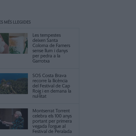
ES MÉS LLEGIDES
Les tempestes
deixen Santa
Coloma de Farners
sense llum i danys
per pedra a la
Garrotxa
SOS Costa Brava
recorre la llicència
del Festival de Cap
Roig i en demana la
nul·litat
Montserrat Torrent
celebra els 100 anys
portant per primera
vegada l’orgue al
Festival de Peralada