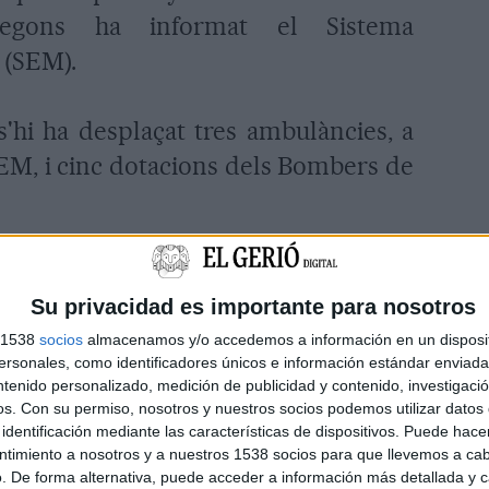
 segons ha informat el Sistema
 (SEM).
 s'hi ha desplaçat tres ambulàncies, a
SEM, i cinc dotacions dels Bombers de
Su privacidad es importante para nosotros
s 1538
socios
almacenamos y/o accedemos a información en un disposit
sonales, como identificadores únicos e información estándar enviada 
ntenido personalizado, medición de publicidad y contenido, investigaci
os.
Con su permiso, nosotros y nuestros socios podemos utilizar datos 
identificación mediante las características de dispositivos. Puede hacer
ntimiento a nosotros y a nuestros 1538 socios para que llevemos a ca
. De forma alternativa, puede acceder a información más detallada y 