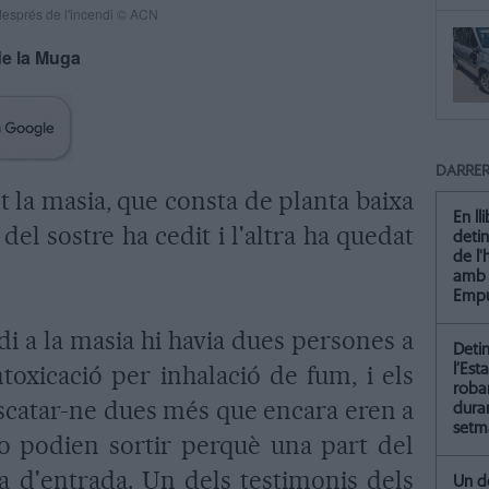
després de l'incendi © ACN
de la Muga
DARRER
t la masia, que consta de planta baixa
En ll
del sostre ha cedit i l'altra ha quedat
detin
de l
amb 
Empu
di a la masia hi havia dues persones a
Deti
oxicació per inhalació de fum, i els
l’Est
roba
catar-ne dues més que encara eren a
dura
setm
 no podien sortir perquè una part del
ta d'entrada. Un dels testimonis dels
Un de