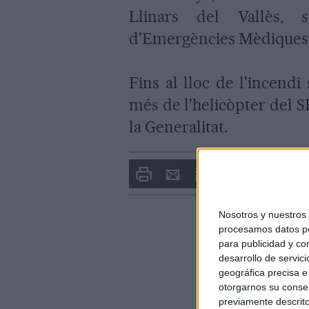
Llinars del Vallès,
d'Emergències Mèdiques
Fins al lloc de l'incendi
més de l'helicòpter del 
la Generalitat.
Imprimir
Envia
PDF
a
un
amic
Nosotros y nuestro
procesamos datos per
para publicidad y co
desarrollo de servici
geográfica precisa e 
otorgarnos su conse
previamente descrito