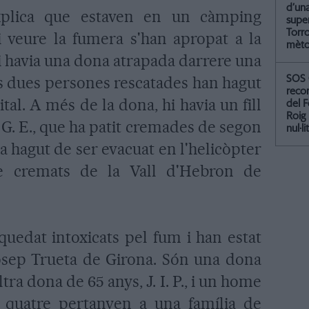
d’un
xplica que estaven en un càmping
supe
Torr
 i veure la fumera s'han apropat a la
mètod
hi havia una dona atrapada darrere una
les dues persones rescatades han hagut
SOS 
recor
tal. A més de la dona, hi havia un fill
del F
Roig
. G. E., que ha patit cremades de segon
nul·li
ha hagut de ser evacuat en l'helicòpter
e cremats de la Vall d'Hebron de
 quedat intoxicats pel fum i han estat
 Josep Trueta de Girona. Són una dona
ltra dona de 65 anys, J. I. P., i un home
s quatre pertanyen a una família de