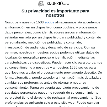
reclamar la implicació d'Adif, insistint que
correspon al Ministeri executar les obres. I ara,
Su privacidad es importante para
nosotros
després de setmanes de silenci, el consistori ja
Nosotros y nuestros 1538
socios
almacenamos y/o accedemos
ha rebut una primera resposta per part de
a información en un dispositivo, como cookies, y procesamos
l'Estat. Qui l'ha donada ha estat el subdelegat
datos personales, como identificadores únicos e información
estándar enviada por un dispositivo para publicidad y contenido
del govern a Girona, Albert Bramon, que ja va
personalizado, medición de publicidad y contenido,
anunciar que s'erigia com a interlocutor directe
investigación de audiencia y desarrollo de servicios.
Con su
amb l'Ajuntament.
permiso, nosotros y nuestros socios podemos utilizar datos de
localización geográfica precisa e identificación mediante las
"Les negociacions hi seran, però hi ha la
características de dispositivos. Puede hacer clic para otorgarnos
su consentimiento a nosotros y a nuestros 1538 socios para
voluntat manifesta d'Adif de posar de la seva
que llevemos a cabo el procesamiento previamente descrito. De
part per tancar aquest tema", ha dit el
forma alternativa, puede acceder a información más detallada y
subdelegat, en referència a la plaça Espanya.
cambiar sus preferencias antes de otorgar o negar su
consentimiento.
Tenga en cuenta que algún procesamiento de
Bramon sí que ha admès, però, que la
sus datos personales puede no requerir de su consentimiento,
negociació serà "complicada", perquè caldrà
pero usted tiene el derecho de rechazar tal procesamiento. Sus
veure qui assumeix què i, a més d'allò que
preferencias se aplicarán solo a este sitio web. Puede cambiar