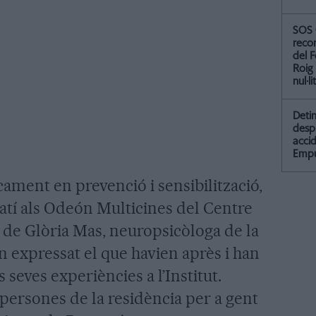
SOS 
recor
del F
Roig
nul·li
Detin
desp
accid
Empu
cament en prevenció i sensibilització,
atí als Odeón Multicines del Centre
 de Glòria Mas, neuropsicòloga de la
 expressat el que havien après i han
s seves experiències a l’Institut.
 persones de la residència per a gent