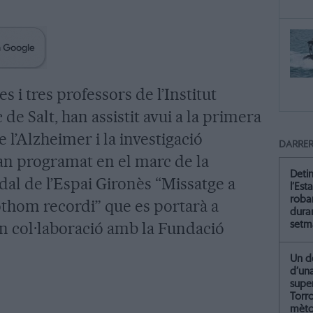
i tres professors de l’Institut
de Salt, han assistit avui a la primera
 l’Alzheimer i la investigació
DARRER
han programat en el marc de la
Deti
al de l’Espai Gironès “Missatge a
l’Est
roba
tothom recordi” que es portarà a
dura
en col·laboració amb la Fundació
setm
Un de
d’un
supe
Torr
mètod