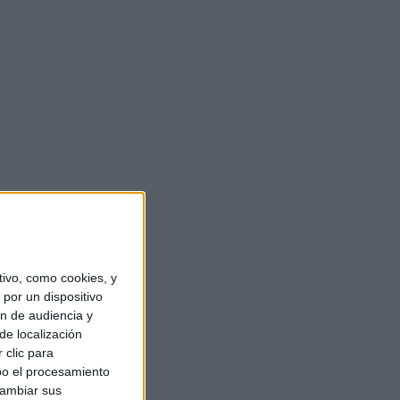
ivo, como cookies, y
por un dispositivo
ón de audiencia y
de localización
 clic para
bo el procesamiento
cambiar sus