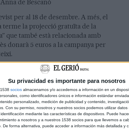
ta Anna de Bescanó
evist per al 18 de desembre. A més, el
 terme la projecció gratuïta de la
Noa” que també està relacionada amb
nès donarà 5 euros a la campanya per
eixi.
cicleta, cullera, poma”
tacades de la campanya solidària de
Su privacidad es importante para nosotros
rojecció benèfica, el 20 de desembre
s 1538
socios
almacenamos y/o accedemos a información en un disposit
sonales, como identificadores únicos e información estándar enviada 
ticines de l’Espai Gironès, de la
ntenido personalizado, medición de publicidad y contenido, investigaci
era, poma”. A l’acte es comptarà amb la
os.
Con su permiso, nosotros y nuestros socios podemos utilizar datos 
identificación mediante las características de dispositivos. Puede hacer
r Carles Bosch (nominat als Oscars
ntimiento a nosotros y a nuestros 1538 socios para que llevemos a ca
ragall, filla de Pasqual Maragall i
. De forma alternativa, puede acceder a información más detallada y 