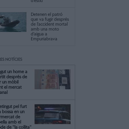
d’estiu
Detenen el patró
que va fugir després
de l’accident mortal
amb una moto
d’aigua a
Empuriabrava
ES NOTÍCIES
ngut un home a
artit després de
r un mòbil
nt el mercat
anal
tingut pel furt
a bossa en un
rmercat de
oella amb el
e de ''la collita''