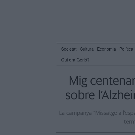
Societat
Cultura
Economia
Política
Qui era Gerió?
Mig centena
sobre l’Alzhe
La campanya “Missatge a l’espa
term