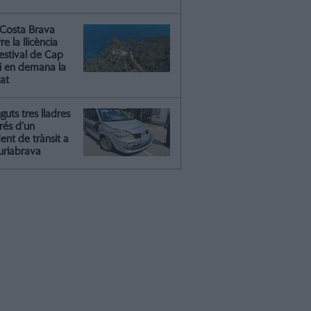
Costa Brava
re la llicència
estival de Cap
 i en demana la
tat
guts tres lladres
rés d’un
ent de trànsit a
riabrava