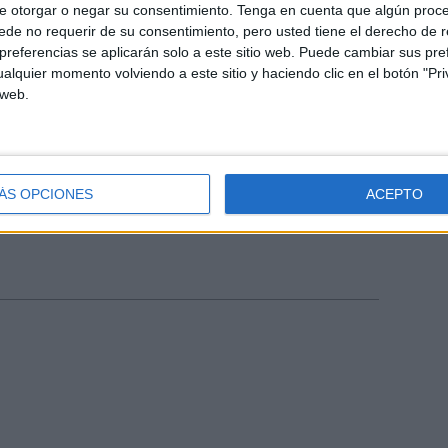
e otorgar o negar su consentimiento.
Tenga en cuenta que algún proc
ula. Els participants podran fer
de no requerir de su consentimiento, pero usted tiene el derecho de r
a i tot el que es recapti anirà a la
referencias se aplicarán solo a este sitio web. Puede cambiar sus pref
alquier momento volviendo a este sitio y haciendo clic en el botón "Pri
 Les inscripcions per assistir a la
 web.
: www.projeccioespaigironesfpm.org
ÁS OPCIONES
ACEPTO