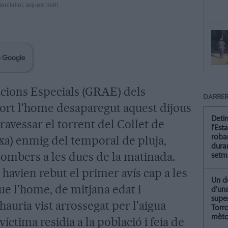
nifallet, aquest matí
acions Especials (GRAE) dels
DARRER
ort l'home desaparegut aquest dijous
Deti
travessar el torrent del Collet de
l’Est
xa) enmig del temporal de pluja,
roba
dura
ombers a les dues de la matinada.
setm
havien rebut el primer avís cap a les
Un de
que l'home, de mitjana edat i
d’un
supe
hauria vist arrossegat per l'aigua
Torr
mètod
íctima residia a la població i feia de