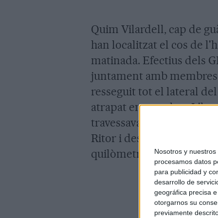
Quim Vilardell, cap de gu
han localitzat el cos de l
matinada. Efectius dels 
juntament amb membres de
resseguit tot el lateral de
atrapat en un arbre. L'ho
travessava el torrent del C
Ritor i després al Ser, on s
quilòmetres.
Nosotros y nuestro
procesamos datos per
para publicidad y co
desarrollo de servici
geográfica precisa e 
otorgarnos su conse
previamente descrito