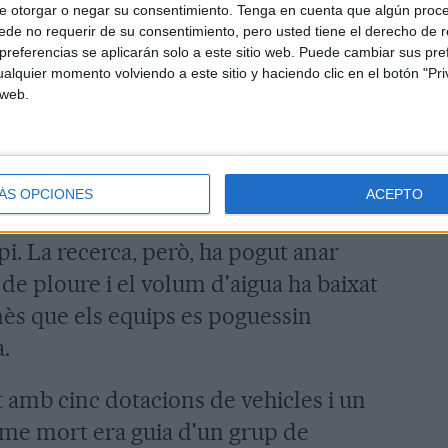
e otorgar o negar su consentimiento.
Tenga en cuenta que algún proc
de no requerir de su consentimiento, pero usted tiene el derecho de r
referencias se aplicarán solo a este sitio web. Puede cambiar sus pref
alquier momento volviendo a este sitio y haciendo clic en el botón "Pri
 web.
ÁS OPCIONES
ACEPTO
 pluja, el cabal del riu i la foscor han
cipi. La recerca, però, ha pogut anar
de ploure i el volum d'aigua ha baixat
ès que els equips es poguessin
a.
 amb cinc dotacions de vehicles i un
ome mort era guia d'un grup de