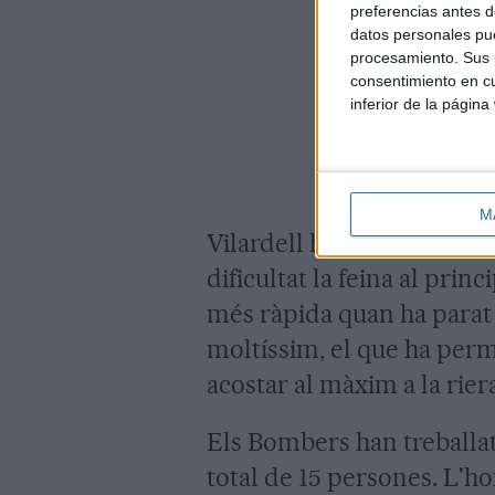
preferencias antes d
datos personales pue
procesamiento. Sus p
consentimiento en cu
inferior de la página
M
Vilardell ha explicat que la
dificultat la feina al prin
més ràpida quan ha parat 
moltíssim, el que ha perm
acostar al màxim a la rier
Els Bombers han treballat
total de 15 persones. L'h