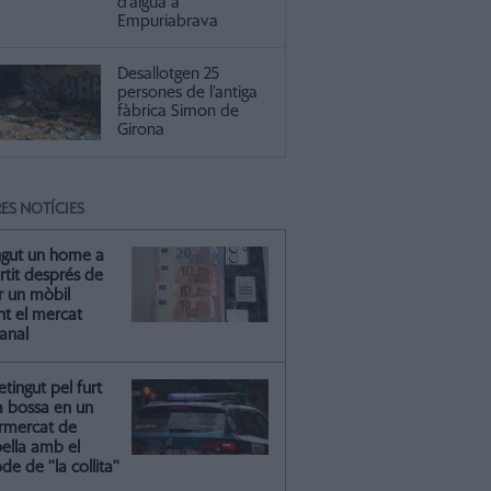
d’aigua a
Empuriabrava
Desallotgen 25
persones de l’antiga
fàbrica Simon de
Girona
ES NOTÍCIES
ngut un home a
artit després de
r un mòbil
nt el mercat
anal
tingut pel furt
a bossa en un
rmercat de
oella amb el
e de ''la collita''