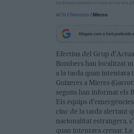
Els Bombers rescatant un home en una riera a Be
/
Garrotxa
/ Mieres
ACN
Efectius del Grup d'Actu
Bombers han localitzat m
a la tarda quan intentava 
Guixeres a Mieres (Garrot
segons han informat els B
Els equips d'emergències 
cinc de la tarda alertant 
nacionalitat estrangera, s'
quan intentava creuar. La v