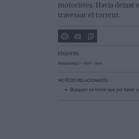
motoristes. Havia deixat e
travessar el torrent.
Imprimir
Envia
PDF
a
un
amic
ETIQUETES
desaparegut
mort
riera
NOTÍCIES RELACIONADES
Busquen un home que pot haver cai