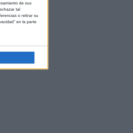
esamiento de sus
echazar tal
erencias o retirar su
vacidad" en la parte