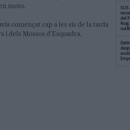
 en moto.
SOS 
recor
del F
avia començat cap a les sis de la tarda
Roig
nul·li
s i dels Mossos d'Esquadra.
Detin
desp
accid
Empu