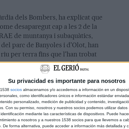
àrdia dels Bombers, ha explicat que
'home desaparegut cap a les 2 de la
GRAE de muntanya i subaquàtics,
l parc de Banyoles i d'Olot, han
l riu per terra fins que l'han trobat
me va ser arrossegat per l'aigua quan
ollet de Guixeres, va passar al riu
Su privacidad es importante para nosotros
'ha localitzat. En total ha fet uns dos
s 1538
socios
almacenamos y/o accedemos a información en un disposit
sonales, como identificadores únicos e información estándar enviada 
ntenido personalizado, medición de publicidad y contenido, investigaci
os.
Con su permiso, nosotros y nuestros socios podemos utilizar datos 
identificación mediante las características de dispositivos. Puede hacer
ntimiento a nosotros y a nuestros 1538 socios para que llevemos a ca
. De forma alternativa, puede acceder a información más detallada y 