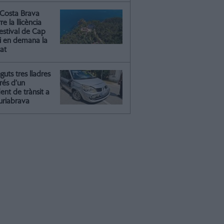
Costa Brava
re la llicència
estival de Cap
 i en demana la
tat
guts tres lladres
rés d’un
ent de trànsit a
riabrava