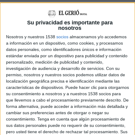
NOTÍCIES MÉS LLEGIDES
Su privacidad es importante para
SOS Costa Brava recorre la llicència del
nosotros
Festival de Cap Roig i en demana la
nul·litat
Nosotros y nuestros 1538
socios
almacenamos y/o accedemos
a información en un dispositivo, como cookies, y procesamos
datos personales, como identificadores únicos e información
estándar enviada por un dispositivo para publicidad y contenido
Montserrat Torrent celebra els 100 anys
portant per primera vegada l’orgue al
personalizado, medición de publicidad y contenido,
Festival de Peralada
investigación de audiencia y desarrollo de servicios.
Con su
permiso, nosotros y nuestros socios podemos utilizar datos de
localización geográfica precisa e identificación mediante las
Detinguts tres lladres després d’un
características de dispositivos. Puede hacer clic para otorgarnos
accident de trànsit a Empuriabrava
su consentimiento a nosotros y a nuestros 1538 socios para
que llevemos a cabo el procesamiento previamente descrito. De
forma alternativa, puede acceder a información más detallada y
cambiar sus preferencias antes de otorgar o negar su
Un detingut pel furt d’una bossa en un
consentimiento.
Tenga en cuenta que algún procesamiento de
supermercat de Torroella amb el
sus datos personales puede no requerir de su consentimiento,
mètode de ''la collita''
pero usted tiene el derecho de rechazar tal procesamiento. Sus