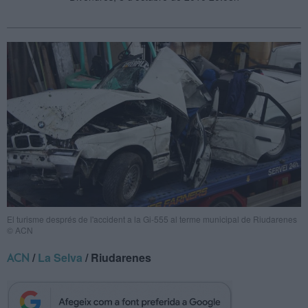
El turisme després de l'accident a la Gi-555 al terme municipal de Riudarenes
© ACN
/
La Selva
/ Riudarenes
ACN