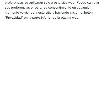
preferencias se aplicarán solo a este sitio web. Puede cambiar
sus preferencias o retirar su consentimiento en cualquier
momento volviendo a este sitio y haciendo clic en el botón
DARRERES NOTÍCIES
"Privacidad" en la parte inferior de la página web.
Marc Puigtió trenca amb ERC i
abandona definitivament la política
En llibertat el patró detingut per la
mort de l'home que anava amb moto
d’aigua a Empuriabrava
Detingut un home a l’Estartit després
de robar un mòbil durant el mercat
setmanal
Un detingut pel furt d’una bossa en un
supermercat de Torroella amb el
mètode de ''la collita''