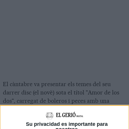
El càntabre va presentar els temes del seu
darrer disc (el novè) sota el títol "Amor de los
dos", carregat de boleros i peces amb una
elevada càrrega romàntica. "Bésame mucho",
"La puerta" o "Como yo te amé" van ressonar
Su privacidad es importante para
entre les parets de l'auditori davant un públic