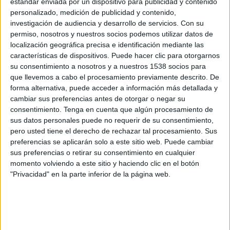
estándar enviada por un dispositivo para publicidad y contenido
Josep Palouzié assegura que totes aquestes
personalizado, medición de publicidad y contenido,
armes "sempre" es troben a comissaria, tenen
investigación de audiencia y desarrollo de servicios.
Con su
permiso, nosotros y nuestros socios podemos utilizar datos de
estipulat "un reglament d'ús" i que només
localización geográfica precisa e identificación mediante las
s'utilitzen quan realment n'hi ha "necessitat".
características de dispositivos. Puede hacer clic para otorgarnos
su consentimiento a nosotros y a nuestros 1538 socios para
que llevemos a cabo el procesamiento previamente descrito. De
"Això no és Arkansas; el policia no porta la
forma alternativa, puede acceder a información más detallada y
pistola al damunt i, quan algú li discuteix una
cambiar sus preferencias antes de otorgar o negar su
consentimiento.
Tenga en cuenta que algún procesamiento de
multa, li envia una descàrrega elèctrica", ha
sus datos personales puede no requerir de su consentimiento,
insistit el president de l'associació. Per
pero usted tiene el derecho de rechazar tal procesamiento. Sus
preferencias se aplicarán solo a este sitio web. Puede cambiar
exemplificar-ho, Palouzié s'ha remès a Girona,
sus preferencias o retirar su consentimiento en cualquier
ciutat d'on és cap de la Policia Municipal.
momento volviendo a este sitio y haciendo clic en el botón
"Privacidad" en la parte inferior de la página web.
A Girona, el cos fa uns vuit anys que disposa de
Taser. En concret, en tenen quatre a comissaria.
"I durant tot aquest temps, només s'han fet