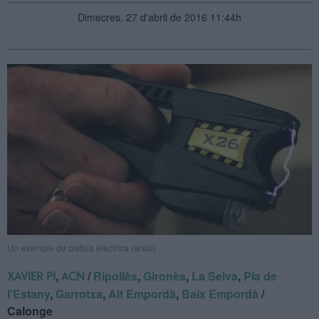
Dimecres, 27 d'abril de 2016 11:44h
Un exemple de pistola elèctrica (arxiu)
,
/
Ripollès
,
Gironès
,
La Selva
,
Pla de
XAVIER PI
ACN
l'Estany
,
Garrotxa
,
Alt Empordà
,
Baix Empordà
/
Calonge