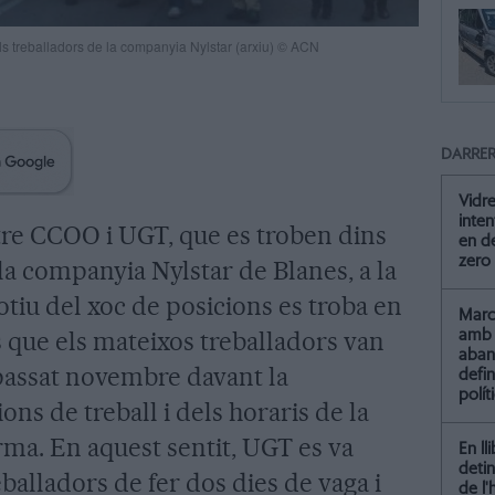
ls treballadors de la companyia Nylstar (arxiu) © ACN
DARRER
Vidre
inten
tre CCOO i UGT, que es troben dins
en de
zero
a companyia Nylstar de Blanes, a la
otiu del xoc de posicions es troba en
Marc 
s que els mateixos treballadors van
amb 
aba
passat novembre davant la
defin
polít
ons de treball i dels horaris de la
firma. En aquest sentit, UGT es va
En ll
detin
eballadors de fer dos dies de vaga i
de l