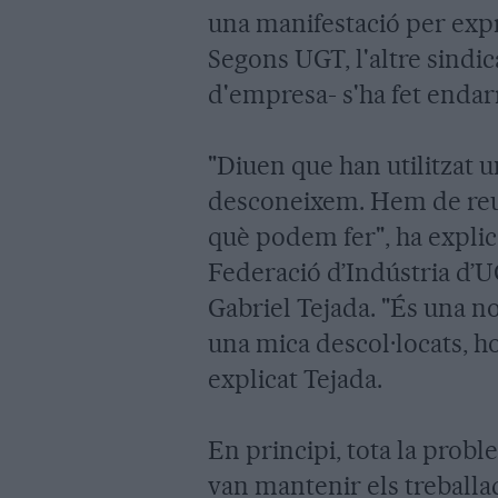
una manifestació per expr
Segons UGT, l'altre sindi
d'empresa- s'ha fet endarr
"Diuen que han utilitzat
desconeixem. Hem de reuni
què podem fer", ha explica
Federació d’Indústria d’
Gabriel Tejada. "És una n
una mica descol·locats, h
explicat Tejada.
En principi, tota la prob
van mantenir els treballa