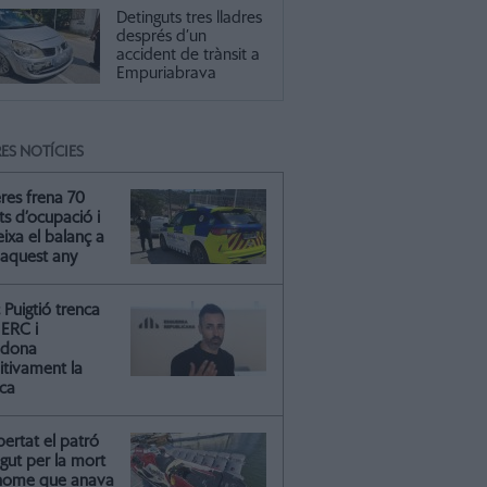
Detinguts tres lladres
després d’un
accident de trànsit a
Empuriabrava
ES NOTÍCIES
res frena 70
ts d’ocupació i
ixa el balanç a
 aquest any
Puigtió trenca
ERC i
ndona
itivament la
ica
ibertat el patró
gut per la mort
'home que anava