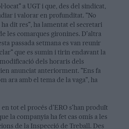
·locat" a UGT i que, des del sindicat,
diar i valorar en profunditat. "No
 ha dit res", ha lamentat el secretari
e les comarques gironines. D'altra
esta passada setmana es van reunir
lar" que es sumin i tirin endavant la
 modificació dels horaris dels
vien anunciat anteriorment. "Ens fa
om ara amb el tema de la vaga", ha
en tot el procés d'ERO s'han produït
que la companyia ha fet cas omís a les
ons de la Inspecció de Treball. Des