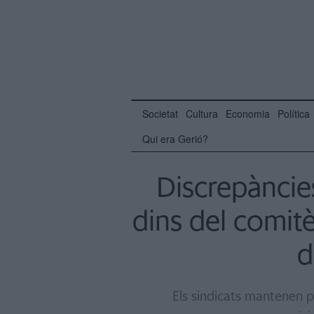
Societat
Cultura
Economia
Política
Qui era Gerió?
Discrepànci
dins del comit
d
Els sindicats mantenen p