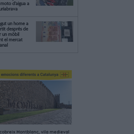
moto d’aigua a
riabrava
ngut un home a
artit després de
r un mòbil
nt el mercat
anal