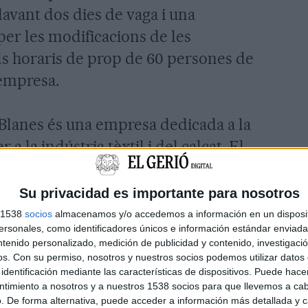
davant dos dies de vaga i una
per les modificacions de les
els horaris de prop de 60 persones de
'empresa.
Blanes és una empresa dedicada a la
 a la indústria tèxtil i del calçat. El
re la firma va presentar el segon
'Ocupació (ERO) temporal per enviar
Su privacidad es importante para nosotros
5 dels seus 284 treballadors.
s 1538
socios
almacenamos y/o accedemos a información en un disposit
sonales, como identificadores únicos e información estándar enviada 
ntenido personalizado, medición de publicidad y contenido, investigaci
 al 2010 quan l'empresa va enviar el
os.
Con su permiso, nosotros y nuestros socios podemos utilizar datos 
identificación mediante las características de dispositivos. Puede hacer
tur durant un mes després de superar
ntimiento a nosotros y a nuestros 1538 socios para que llevemos a ca
En aquesta segona ocasió, la
. De forma alternativa, puede acceder a información más detallada y 