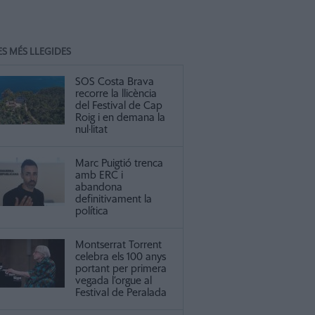
ES MÉS LLEGIDES
SOS Costa Brava
recorre la llicència
del Festival de Cap
Roig i en demana la
nul·litat
Marc Puigtió trenca
amb ERC i
abandona
definitivament la
política
Montserrat Torrent
celebra els 100 anys
portant per primera
vegada l’orgue al
Festival de Peralada