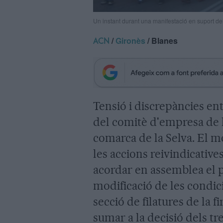
Un instant durant una manifestació en suport de
/
Gironès
/ Blanes
ACN
Tensió i discrepàncies en
del comitè d'empresa de l
comarca de la Selva. El m
les accions reivindicative
acordar en assemblea el 
modificació de les condici
secció de filatures de la 
sumar a la decisió dels tr