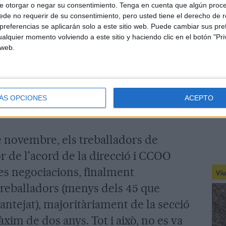
e otorgar o negar su consentimiento.
Tenga en cuenta que algún proc
uesta decisió al·legant pèrdues i una
de no requerir de su consentimiento, pero usted tiene el derecho de r
 més de la suspensió temporal de
referencias se aplicarán solo a este sitio web. Puede cambiar sus pref
alquier momento volviendo a este sitio y haciendo clic en el botón "Pri
nyat d'un canvi dels horaris que els
 web.
r des del primer moment. Aquesta
lantilla treballi 21 dies seguits en
per després tenir set dies de descans i
ÁS OPCIONES
ACEPTO
ilatures durant una setmana al mes.
e novembre, els treballadors de
r de l'acord de la direcció i CCOO
es negociacions, finalment
 treballadors (menys dels 45 que
antejat), majoritàriament de la secció
àxim de dos anys. Tot i això, no es va