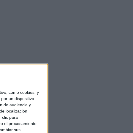
ivo, como cookies, y
por un dispositivo
ón de audiencia y
de localización
 clic para
bo el procesamiento
cambiar sus