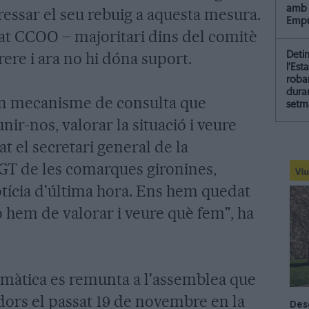
amb 
essar el seu rebuig a aquesta mesura.
Empu
cat CCOO – majoritari dins del comitè
ere i ara no hi dóna suport.
Deti
l’Est
roba
dura
 un mecanisme de consulta que
setm
r-nos, valorar la situació i veure
t el secretari general de la
UGT de les comarques gironines,
otícia d'última hora. Ens hem quedat
o hem de valorar i veure què fem", ha
lemàtica es remunta a l'assemblea que
dors el passat 19 de novembre en la