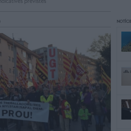
ndicatives previstes
h
NOTÍCI