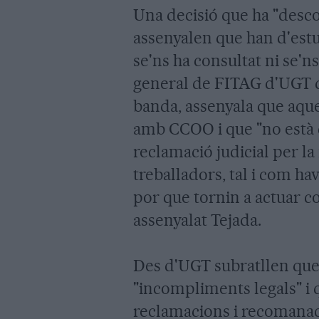
Una decisió que ha "descol
assenyalen que han d'estu
se'ns ha consultat ni se'ns
general de FITAG d'UGT d
banda, assenyala que aqu
amb CCOO i que "no està c
reclamació judicial per la
treballadors, tal i com ha
por que tornin a actuar c
assenyalat Tejada.
Des d'UGT subratllen que 
"incompliments legals" i 
reclamacions i recomanaci