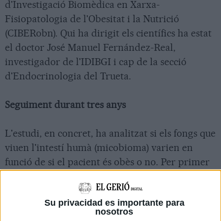
d'Investigació Biomèdica en Xarxa-
Fisiopatologia de l'Obesitat i la Nutrició
(CIBERobn). Qui ha dirigit els científics ha estat
el doctor José Manuel Fernández-Real,
investigador de l'IDIBGI i cap de la secció
d'Endocrinologia del Trueta.
Seguiment durant tres anys
L'estudi, en concret, ha analitzat si els fongs que
viuen l'intestí humà (micobioma) varien en
funció de si el pacient és obès o no. Per primer
cop, els investigadors han fet una comparativa
del tipus i la quantitat d'aquests
Su privacidad es importante para
microorganismes, a partir d'una mostra de 52
nosotros
persones (tant obeses com primes) a les quals