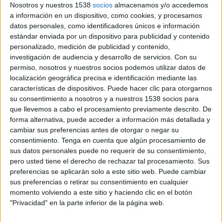
Nosotros y nuestros 1538
socios
almacenamos y/o accedemos
s'ha fet seguiment durant tres anys.
a información en un dispositivo, como cookies, y procesamos
datos personales, como identificadores únicos e información
estándar enviada por un dispositivo para publicidad y contenido
Ara, els resultats de la recerca s'han publicat a
personalizado, medición de publicidad y contenido,
la revista 'Scientific Reports' del grup Nature.
investigación de audiencia y desarrollo de servicios.
Con su
permiso, nosotros y nuestros socios podemos utilizar datos de
La investigació, que porta per títol 'Obesity
localización geográfica precisa e identificación mediante las
changes the human gut mycobiome' ('L'obesitat
características de dispositivos. Puede hacer clic para otorgarnos
canvia el micobioma de l'intestí humà'), descriu
su consentimiento a nosotros y a nuestros 1538 socios para
que llevemos a cabo el procesamiento previamente descrito. De
com aquests fongs varien en funció de si la
forma alternativa, puede acceder a información más detallada y
persona és obesa o no i, fins i tot, permet
cambiar sus preferencias antes de otorgar o negar su
diferenciar si la persona obesa és
consentimiento.
Tenga en cuenta que algún procesamiento de
sus datos personales puede no requerir de su consentimiento,
metabòlicament sana.
pero usted tiene el derecho de rechazar tal procesamiento. Sus
preferencias se aplicarán solo a este sitio web. Puede cambiar
sus preferencias o retirar su consentimiento en cualquier
Segons subratllen des de l'IDIBGI, a més, "els
momento volviendo a este sitio y haciendo clic en el botón
investigadors es van adonar que quan la
"Privacidad" en la parte inferior de la página web.
persona perd pes, augmenta la presència d'un