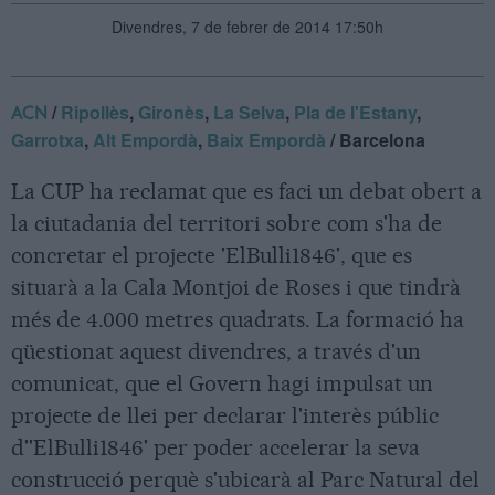
Divendres, 7 de febrer de 2014 17:50h
/
Ripollès
,
Gironès
,
La Selva
,
Pla de l'Estany
,
ACN
Garrotxa
,
Alt Empordà
,
Baix Empordà
/ Barcelona
La CUP ha reclamat que es faci un debat obert a
la ciutadania del territori sobre com s'ha de
concretar el projecte 'ElBulli1846', que es
situarà a la Cala Montjoi de Roses i que tindrà
més de 4.000 metres quadrats. La formació ha
qüestionat aquest divendres, a través d'un
comunicat, que el Govern hagi impulsat un
projecte de llei per declarar l'interès públic
d''ElBulli1846' per poder accelerar la seva
construcció perquè s'ubicarà al Parc Natural del