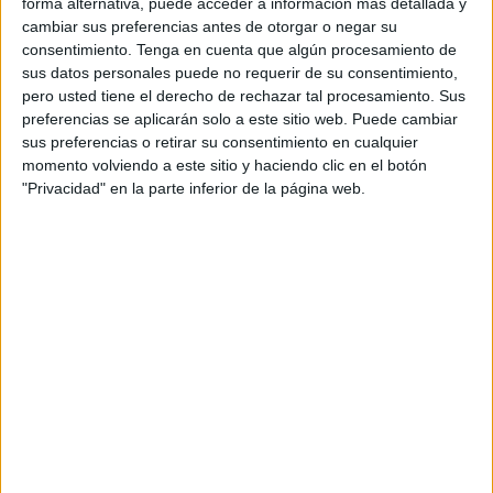
forma alternativa, puede acceder a información más detallada y
cambiar sus preferencias antes de otorgar o negar su
consentimiento.
Tenga en cuenta que algún procesamiento de
sus datos personales puede no requerir de su consentimiento,
pero usted tiene el derecho de rechazar tal procesamiento. Sus
preferencias se aplicarán solo a este sitio web. Puede cambiar
sus preferencias o retirar su consentimiento en cualquier
momento volviendo a este sitio y haciendo clic en el botón
"Privacidad" en la parte inferior de la página web.
NOTÍCIES MÉS LLEGIDES
Les tempestes deixen Santa Coloma
de Farners sense llum i danys per
pedra a la Garrotxa
Detingut a Girona per masturbar-se
davant d’un grup de nens d’un casal
d’estiu