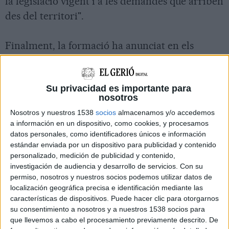
la legislació vigent i a les demandes que arriben
des del territori".
Finalment, la formació ha anunciat en els
propers dies obrirà una roda de contactes per
socialitzar el projecte i analitzar-lo amb tots els
Su privacidad es importante para
agents implicats. Amb aquestes trobades, la
nosotros
CUP vol "valorar alternatives a la ubicació
Nosotros y nuestros 1538
socios
almacenamos y/o accedemos
prevista actualment", que permetin "millorar el
a información en un dispositivo, como cookies, y procesamos
projecte i el seu impacte territorial".
datos personales, como identificadores únicos e información
estándar enviada por un dispositivo para publicidad y contenido
personalizado, medición de publicidad y contenido,
Imprimir
Envia
PDF
investigación de audiencia y desarrollo de servicios.
Con su
a
un
permiso, nosotros y nuestros socios podemos utilizar datos de
amic
localización geográfica precisa e identificación mediante las
características de dispositivos. Puede hacer clic para otorgarnos
su consentimiento a nosotros y a nuestros 1538 socios para
que llevemos a cabo el procesamiento previamente descrito. De