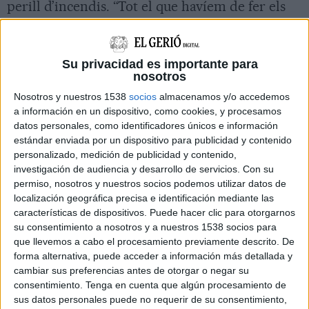
perill d’incendis. “Tot el que havíem de fer els
departaments es va fer”, ha dit.
Segons Paneque, serà el procés d’investigació
Su privacidad es importante para
judicial qui determinarà “els diferents nivells de
nosotros
responsabilitat entre l’empresa i/o el
Nosotros y nuestros 1538
socios
almacenamos y/o accedemos
treballador”.
a información en un dispositivo, como cookies, y procesamos
datos personales, como identificadores únicos e información
estándar enviada por un dispositivo para publicidad y contenido
En la sessió de control al ple del Parlament,
personalizado, medición de publicidad y contenido,
diferents grups parlamentaris han preguntat a
investigación de audiencia y desarrollo de servicios.
Con su
permiso, nosotros y nuestros socios podemos utilizar datos de
la consellera Paneque i al conseller
localización geográfica precisa e identificación mediante las
d’Agricultura, Ramaderia i Pesca, Òscar Ordeig,
características de dispositivos. Puede hacer clic para otorgarnos
sobre l’origen de l’
incendi de les Gavarres
su consentimiento a nosotros y a nuestros 1538 socios para
que llevemos a cabo el procesamiento previamente descrito. De
originat per un operari que utilitzava una serra
forma alternativa, puede acceder a información más detallada y
radial en una carretera.
cambiar sus preferencias antes de otorgar o negar su
consentimiento.
Tenga en cuenta que algún procesamiento de
El diputat de la CUP Dani Cornellà ha acusat el
sus datos personales puede no requerir de su consentimiento,