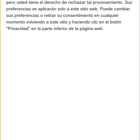
Govern “d’amagar informació” sobre l’empresa
pero usted tiene el derecho de rechazar tal procesamiento. Sus
preferencias se aplicarán solo a este sitio web. Puede cambiar
contractada pel Govern on treballa l’operari.
sus preferencias o retirar su consentimiento en cualquier
“Qui va enviar aquest operari en plena onada de
momento volviendo a este sitio y haciendo clic en el botón
calor? Per què estava fent aquelles feines tot i
"Privacidad" en la parte inferior de la página web.
saber que no es podien fer algunes d’aquestes
actuacions?”, ha preguntat. Segons Cornellà, el
departament de Territori té “responsabilitat
política” perquè es tracta d’una empresa
subcontractada.
La consellera Paneque li ha retret que “alimenti
rumors”. “Des de la primera compareixença es
va dir que una de les primeres hipòtesis era
aquesta. Com a Govern volem arribar fins al
final. Primer l’emergència i després la
investigació. Prou teories de la conspiració”, ha