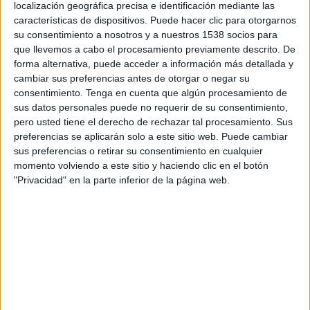
s’ha celebrat al Palau de la Generalitat amb els
localización geográfica precisa e identificación mediante las
características de dispositivos. Puede hacer clic para otorgarnos
grups parlamentaris.
su consentimiento a nosotros y a nuestros 1538 socios para
que llevemos a cabo el procesamiento previamente descrito. De
Així mateix, el grup parlamentari ha anunciat
forma alternativa, puede acceder a información más detallada y
aquest matí que ha registrat la sol·licitud de
cambiar sus preferencias antes de otorgar o negar su
compareixença de la consellera de
Territori,
consentimiento.
Tenga en cuenta que algún procesamiento de
sus datos personales puede no requerir de su consentimiento,
Habitatge i Transició Ecològica
, Sílvia Paneque,
pero usted tiene el derecho de rechazar tal procesamiento. Sus
al Parlament perquè doni explicacions sobre
preferencias se aplicarán solo a este sitio web. Puede cambiar
sus preferencias o retirar su consentimiento en cualquier
l’origen de l’
incendi de les Gavarres
, “tenint en
momento volviendo a este sitio y haciendo clic en el botón
compte que el focus de l’incendi prové dels
"Privacidad" en la parte inferior de la página web.
treballs d’una empresa subcontractada pel
Departament”.
Imprimir
Envia
PDF
a
un
amic