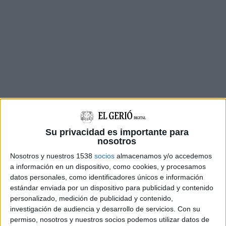
Su privacidad es importante para
nosotros
Nosotros y nuestros 1538
socios
almacenamos y/o accedemos
a información en un dispositivo, como cookies, y procesamos
A banda de registrar la petició al Parlament, el
datos personales, como identificadores únicos e información
portaveu del grup, Salvador Vergés, ho ha
estándar enviada por un dispositivo para publicidad y contenido
personalizado, medición de publicidad y contenido,
traslladat aquest dimarts a la tarda al Govern,
investigación de audiencia y desarrollo de servicios.
Con su
en la reunió sobre la situació dels incendis que
permiso, nosotros y nuestros socios podemos utilizar datos de