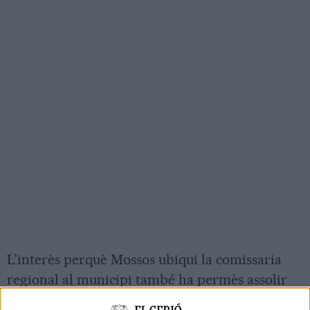
L’interès perquè Mossos ubiqui la comissaria
regional al municipi també ha permès assolir
un altre acord, que és l’
ampliació de la