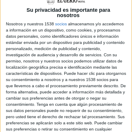
comissaria
compartida entre Policia Local i
Su privacidad es importante para
Mossos amb 1.500 metres quadrats més.
nosotros
Segons subratlla l’Ajuntament, les negociacions
Nosotros y nuestros 1538
socios
almacenamos y/o accedemos
a información en un dispositivo, como cookies, y procesamos
entre les tres parts -grup municipal del PSC,
datos personales, como identificadores únicos e información
Departament d’Interior i govern de
estándar enviada por un dispositivo para publicidad y contenido
personalizado, medición de publicidad y contenido,
l’Ajuntament de Salt- també han permès
investigación de audiencia y desarrollo de servicios.
Con su
acordar l’ampliació de la comissaria de
permiso, nosotros y nuestros socios podemos utilizar datos de
districte, que comparteixen Mossos d’Esquadra
localización geográfica precisa e identificación mediante las
características de dispositivos. Puede hacer clic para otorgarnos
i la Policia Local de Salt.
su consentimiento a nosotros y a nuestros 1538 socios para
que llevemos a cabo el procesamiento previamente descrito. De
Aquesta ampliació es farà en l’espai que hi ha al
forma alternativa, puede acceder a información más detallada y
darrere de l’actual comissaria, al passatge Joan
cambiar sus preferencias antes de otorgar o negar su
consentimiento.
Tenga en cuenta que algún procesamiento de
Güell Olivé. Un cop aprovat l’acord pel plenari,
sus datos personales puede no requerir de su consentimiento,
el consistori es compromet a fer tot el tràmit
pero usted tiene el derecho de rechazar tal procesamiento. Sus
preferencias se aplicarán solo a este sitio web. Puede cambiar
urbanístic per posar a disposició del
sus preferencias o retirar su consentimiento en cualquier