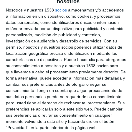
nosotros
d’alarma havia estat manipulada i van
Nosotros y nuestros 1538
socios
almacenamos y/o accedemos
comprovar que diversos armariets dels
a información en un dispositivo, como cookies, y procesamos
vestidors havien estat regirats. A més, l’home
datos personales, como identificadores únicos e información
estándar enviada por un dispositivo para publicidad y contenido
portava unes vambes sostretes de l’interior de
personalizado, medición de publicidad y contenido,
l’empresa. Davant les evidències, va quedar
investigación de audiencia y desarrollo de servicios.
Con su
permiso, nosotros y nuestros socios podemos utilizar datos de
detingut per un
delicte de robatori amb força
.
localización geográfica precisa e identificación mediante las
características de dispositivos. Puede hacer clic para otorgarnos
Identificat per les càmeres de seguretat
su consentimiento a nosotros y a nuestros 1538 socios para
que llevemos a cabo el procesamiento previamente descrito. De
La segona detenció va tenir lloc la matinada del
forma alternativa, puede acceder a información más detallada y
8 de juny
en una empresa del
polígon firal de
cambiar sus preferencias antes de otorgar o negar su
Figueres
. L’autor havia sostret una
bobina de
consentimiento.
Tenga en cuenta que algún procesamiento de
sus datos personales puede no requerir de su consentimiento,
coure
i havia fugit abans de l’arribada de la
pero usted tiene el derecho de rechazar tal procesamiento. Sus
policia.
preferencias se aplicarán solo a este sitio web. Puede cambiar
sus preferencias o retirar su consentimiento en cualquier
Les imatges de les càmeres de seguretat van
momento volviendo a este sitio y haciendo clic en el botón
permetre als investigadors identificar el
"Privacidad" en la parte inferior de la página web.