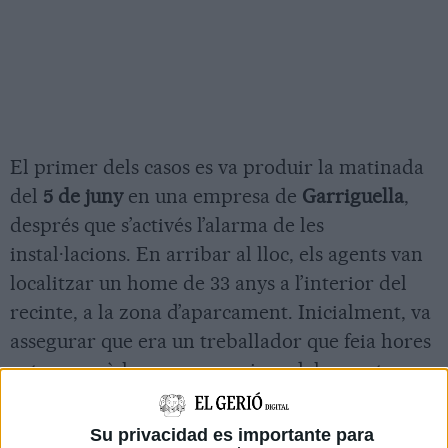
El primer dels casos es va produir la matinada
del
5 de juny
en una empresa de
Garriguella
,
després que s’activés l’alarma de les
instal·lacions. En arribar al lloc, els agents van
localitzar un home de 33 anys a l’interior del
recinte, a la zona d’aparcament. Inicialment, va
assegurar que era un treballador que feia hores
extres, però les comprovacions dels agents van
descartar aquesta versió.
Su privacidad es importante para
Els mossos van detectar que la tapa del sistema